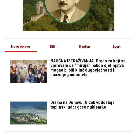
Nove objave
BiH
Kanton
Sport
NAUČNA ISTRAŽIVANJA: Organ za koji se
vjerovalo da “miruje” nakon djetinjstva
mogao bi biti ključ dugovječnosti i
snažnijeg imuniteta
Drama na Dunavu: Nizak vodostaj i
toplinski udar gase nuklearke