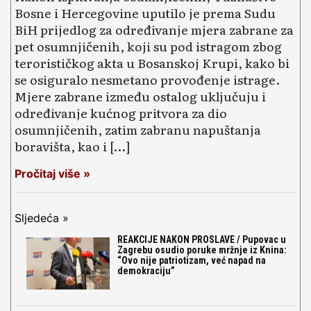
Bosne i Hercegovine uputilo je prema Sudu
BiH prijedlog za određivanje mjera zabrane za
pet osumnjičenih, koji su pod istragom zbog
terorističkog akta u Bosanskoj Krupi, kako bi
se osiguralo nesmetano provođenje istrage.
Mjere zabrane između ostalog uključuju i
određivanje kućnog pritvora za dio
osumnjičenih, zatim zabranu napuštanja
boravišta, kao i […]
Pročitaj više »
Sljedeća »
REAKCIJE NAKON PROSLAVE / Pupovac u
Zagrebu osudio poruke mržnje iz Knina:
“Ovo nije patriotizam, već napad na
demokraciju”