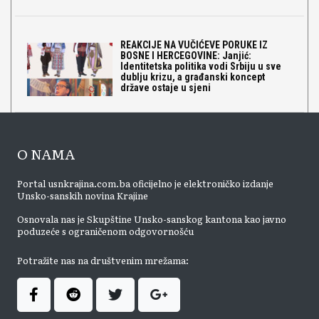
REAKCIJE NA VUČIĆEVE PORUKE IZ
BOSNE I HERCEGOVINE: Janjić:
Identitetska politika vodi Srbiju u sve
dublju krizu, a građanski koncept
države ostaje u sjeni
O NAMA
Portal usnkrajina.com.ba oficijelno je elektroničko izdanje
Unsko-sanskih novina Krajine
Osnovala nas je Skupštine Unsko-sanskog kantona kao javno
poduzeće s ograničenom odgovornošću
Potražite nas na društvenim mrežama: