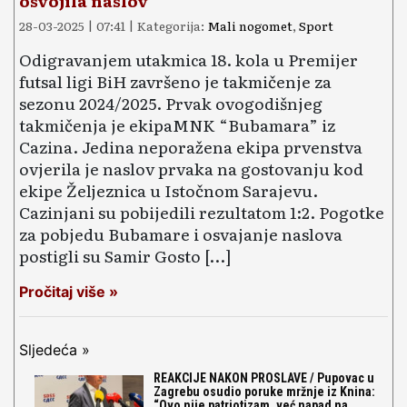
osvojila naslov
28-03-2025 | 07:41 | Kategorija:
Mali nogomet
,
Sport
Odigravanjem utakmica 18. kola u Premijer
futsal ligi BiH završeno je takmičenje za
sezonu 2024/2025. Prvak ovogodišnjeg
takmičenja je ekipaMNK “Bubamara” iz
Cazina. Jedina neporažena ekipa prvenstva
ovjerila je naslov prvaka na gostovanju kod
ekipe Željeznica u Istočnom Sarajevu.
Cazinjani su pobijedili rezultatom 1:2. Pogotke
za pobjedu Bubamare i osvajanje naslova
postigli su Samir Gosto […]
Pročitaj više »
Sljedeća »
REAKCIJE NAKON PROSLAVE / Pupovac u
Zagrebu osudio poruke mržnje iz Knina:
“Ovo nije patriotizam, već napad na