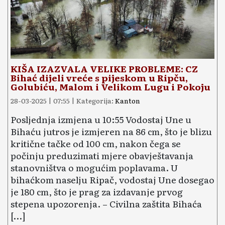
KIŠA IZAZVALA VELIKE PROBLEME: CZ
Bihać dijeli vreće s pijeskom u Ripču,
Golubiću, Malom i Velikom Lugu i Pokoju
28-03-2025 | 07:55 | Kategorija:
Kanton
Posljednja izmjena u 10:55 Vodostaj Une u
Bihaću jutros je izmjeren na 86 cm, što je blizu
kritične tačke od 100 cm, nakon čega se
počinju preduzimati mjere obavještavanja
stanovništva o mogućim poplavama. U
bihaćkom naselju Ripač, vodostaj Une dosegao
je 180 cm, što je prag za izdavanje prvog
stepena upozorenja. – Civilna zaštita Bihaća
[…]