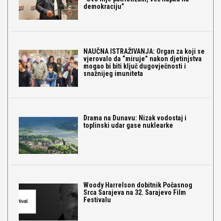
demokraciju”
NAUČNA ISTRAŽIVANJA: Organ za koji se
vjerovalo da “miruje” nakon djetinjstva
mogao bi biti ključ dugovječnosti i
snažnijeg imuniteta
Drama na Dunavu: Nizak vodostaj i
toplinski udar gase nuklearke
Woody Harrelson dobitnik Počasnog
Srca Sarajeva na 32. Sarajevo Film
Festivalu