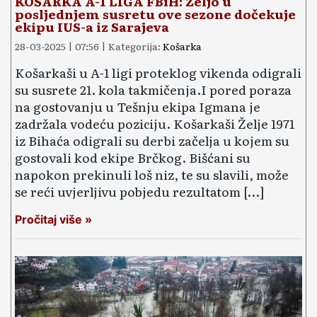
KOŠARKA A-1 LIGA FBiH: Željo u
posljednjem susretu ove sezone dočekuje
ekipu IUS-a iz Sarajeva
28-03-2025 | 07:56 | Kategorija:
Košarka
Košarkaši u A-1 ligi proteklog vikenda odigrali
su susrete 21. kola takmičenja.I pored poraza
na gostovanju u Tešnju ekipa Igmana je
zadržala vodeću poziciju. Košarkaši Želje 1971
iz Bihaća odigrali su derbi začelja u kojem su
gostovali kod ekipe Brčkog. Bišćani su
napokon prekinuli loš niz, te su slavili, može
se reći uvjerljivu pobjedu rezultatom […]
Pročitaj više »