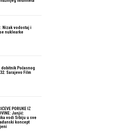
snažnijeg imuniteta
 Nizak vodostaj i
ase nuklearke
 dobitnik Počasnog
32. Sarajevo Film
IĆEVE PORUKE IZ
VINE: Janjić:
ika vodi Srbiju u sve
građanski koncept
jeni