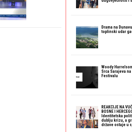
dugovječnosti i 
Drama na Dunavu:
toplinski udar g
Woody Harrelson
Srca Sarajeva na 
Festivalu
REAKCIJE NA VUČ
BOSNE I HERCEGO
Identitetska polit
dublju krizu, a 
države ostaje u s