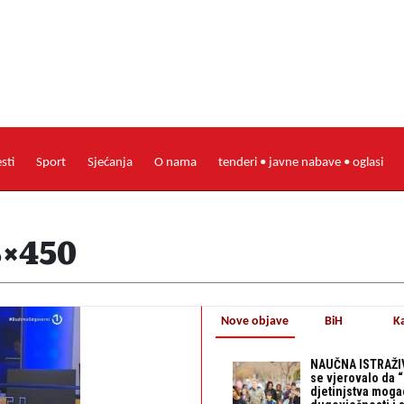
esti
Sport
Sjećanja
O nama
tenderi • javne nabave • oglasi
8×450
Nove objave
BiH
K
NAUČNA ISTRAŽIV
se vjerovalo da 
djetinjstva mogao 