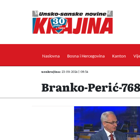
Naslovna
Bosna i Hercegovina
Kanton
Vij
usnkrajina:
23-09-2024 | 08:54
Branko-Perić-76