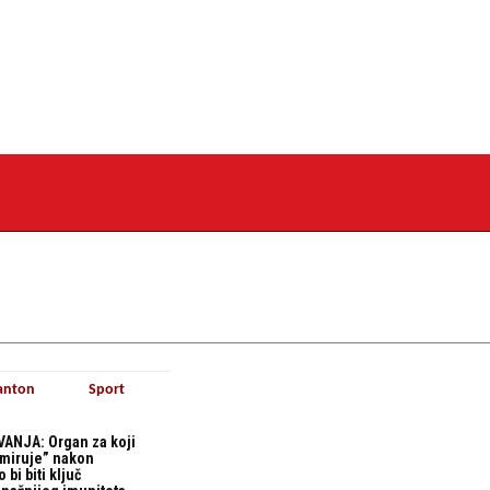
anton
Sport
ANJA: Organ za koji
“miruje” nakon
bi biti ključ