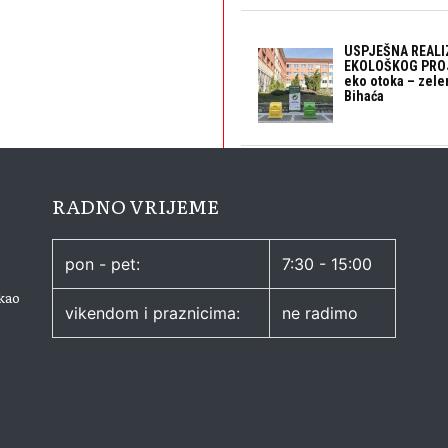
USPJEŠNA REALI
EKOLOŠKOG PROJ
eko otoka – zele
Bihaća
RADNO VRIJEME
pon - pet:
7:30 - 15:00
kao
vikendom i praznicima:
ne radimo