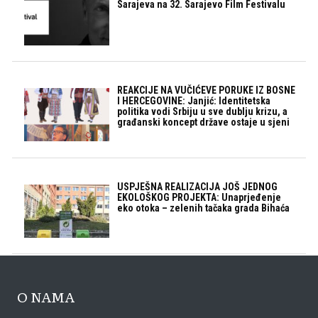
Sarajeva na 32. Sarajevo Film Festivalu
REAKCIJE NA VUČIĆEVE PORUKE IZ BOSNE
I HERCEGOVINE: Janjić: Identitetska
politika vodi Srbiju u sve dublju krizu, a
građanski koncept države ostaje u sjeni
USPJEŠNA REALIZACIJA JOŠ JEDNOG
EKOLOŠKOG PROJEKTA: Unaprjeđenje
eko otoka – zelenih tačaka grada Bihaća
O NAMA