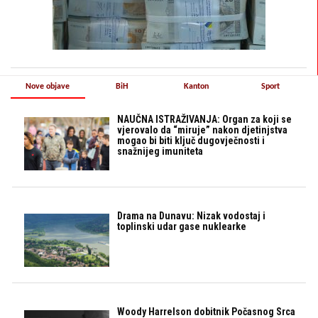
Nove objave
BiH
Kanton
Sport
NAUČNA ISTRAŽIVANJA: Organ za koji se
vjerovalo da “miruje” nakon djetinjstva
mogao bi biti ključ dugovječnosti i
snažnijeg imuniteta
Drama na Dunavu: Nizak vodostaj i
toplinski udar gase nuklearke
Woody Harrelson dobitnik Počasnog Srca