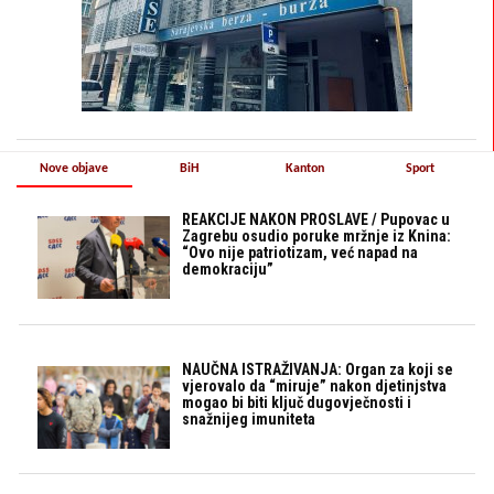
Nove objave
BiH
Kanton
Sport
REAKCIJE NAKON PROSLAVE / Pupovac u
Zagrebu osudio poruke mržnje iz Knina:
“Ovo nije patriotizam, već napad na
demokraciju”
NAUČNA ISTRAŽIVANJA: Organ za koji se
vjerovalo da “miruje” nakon djetinjstva
mogao bi biti ključ dugovječnosti i
snažnijeg imuniteta