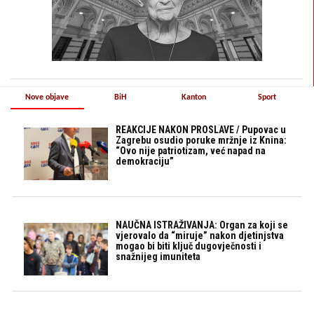
Nove objave
BiH
Kanton
Sport
REAKCIJE NAKON PROSLAVE / Pupovac u
Zagrebu osudio poruke mržnje iz Knina:
“Ovo nije patriotizam, već napad na
demokraciju”
NAUČNA ISTRAŽIVANJA: Organ za koji se
vjerovalo da “miruje” nakon djetinjstva
mogao bi biti ključ dugovječnosti i
snažnijeg imuniteta