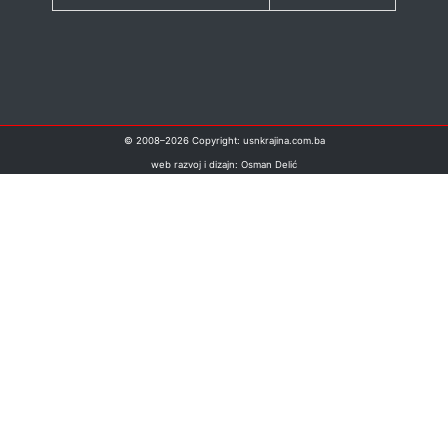
© 2008–
2026
Copyright: usnkrajina.com.ba
web razvoj i dizajn: Osman Delić