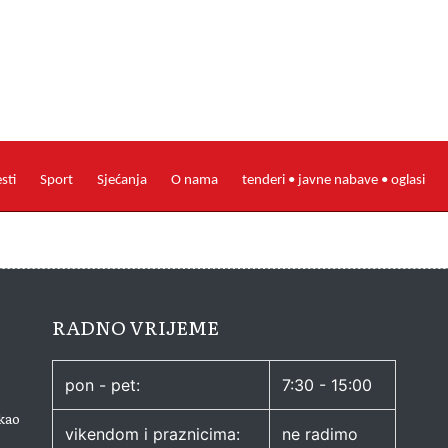
esti
Sport
Sjećanja
O nama
tenderi • javne nabave • oglasi
RADNO VRIJEME
pon - pet:
7:30 - 15:00
kao
vikendom i praznicima:
ne radimo