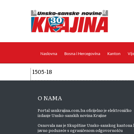
Naslovna
Bosna i Hercegovina
Kanton
Vij
1505-18
O NAMA
Portal usnkrajina.com.ba oficijelno je elektroničko
izdanje Unsko-sanskih novina Krajine
Osnovala nas je Skupštine Unsko-sanskog kantona 
javno poduzeće s ograničenom odgovornošću