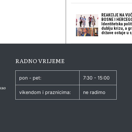
REAKCIJE NA VUČ
BOSNE I HERCEGO
Identitetska polit
dublju krizu, a 
države ostaje u s
RADNO VRIJEME
pon - pet:
7:30 - 15:00
kao
vikendom i praznicima:
ne radimo