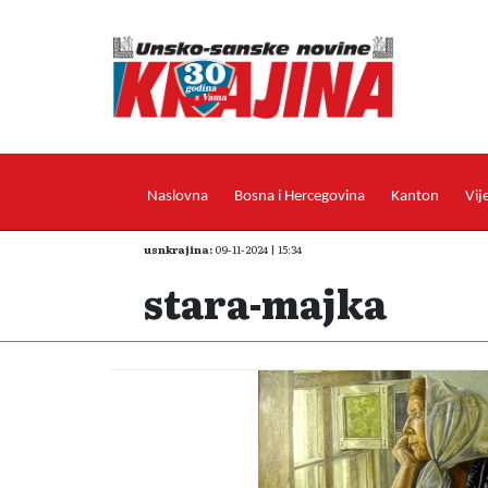
Naslovna
Bosna i Hercegovina
Kanton
Vij
usnkrajina:
09-11-2024 | 15:34
stara-majka