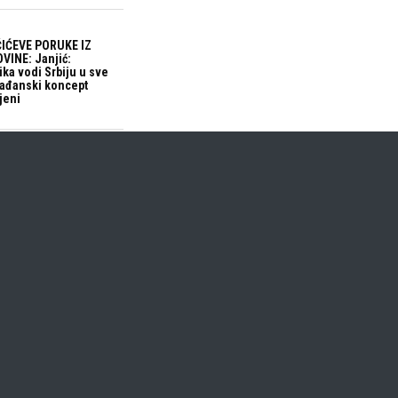
IĆEVE PORUKE IZ
VINE: Janjić:
ika vodi Srbiju u sve
građanski koncept
jeni