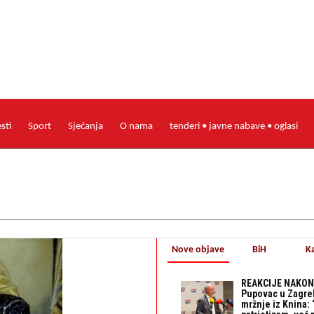
esti
Sport
Sjećanja
O nama
tenderi • javne nabave • oglasi
Nove objave
BiH
K
REAKCIJE NAKON
Pupovac u Zagre
mržnje iz Knina: 