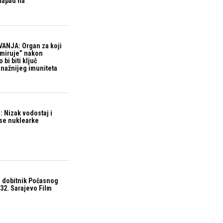
 napad na
ANJA: Organ za koji
“miruje” nakon
bi biti ključ
snažnijeg imuniteta
 Nizak vodostaj i
ase nuklearke
 dobitnik Počasnog
32. Sarajevo Film