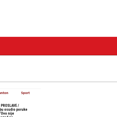
anton
Sport
 PROSLAVE /
bu osudio poruke
“Ovo nije