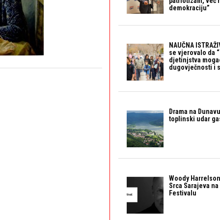
patriotizam, već
demokraciju”
NAUČNA ISTRAŽIV
se vjerovalo da 
djetinjstva mogao 
dugovječnosti i 
Drama na Dunavu:
toplinski udar g
Woody Harrelson
Srca Sarajeva na 
Festivalu