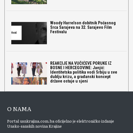
Woody Harrelson dobitnik Počasnog
Srca Sarajeva na 32. Sarajevo Film
Festivalu
REAKCIJE NA VUČIĆEVE PORUKE IZ
BOSNE I HERCEGOVINE: Janjić:
Identitetska politika vodi Srbiju u sve
dublju krizu, a građanski koncept
države ostaje u sjeni
O NAMA
Portal usnkrajina.com.ba oficijelno je elektroničko izdanje
Unsko-sanskih novina Krajine