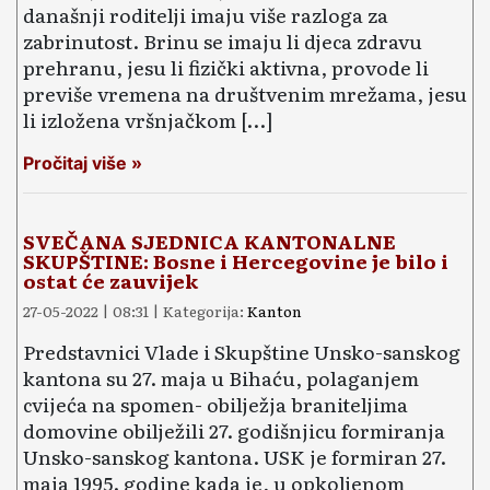
današnji roditelji imaju više razloga za
zabrinutost. Brinu se imaju li djeca zdravu
prehranu, jesu li fizički aktivna, provode li
previše vremena na društvenim mrežama, jesu
li izložena vršnjačkom […]
Pročitaj više »
SVEČANA SJEDNICA KANTONALNE
SKUPŠTINE: Bosne i Hercegovine je bilo i
ostat će zauvijek
27-05-2022 | 08:31 | Kategorija:
Kanton
Predstavnici Vlade i Skupštine Unsko-sanskog
kantona su 27. maja u Bihaću, polaganjem
cvijeća na spomen- obilježja braniteljima
domovine obilježili 27. godišnjicu formiranja
Unsko-sanskog kantona. USK je formiran 27.
maja 1995. godine kada je, u opkoljenom