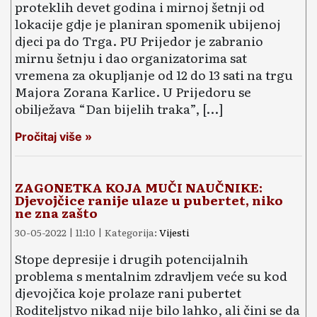
proteklih devet godina i mirnoj šetnji od
lokacije gdje je planiran spomenik ubijenoj
djeci pa do Trga. PU Prijedor je zabranio
mirnu šetnju i dao organizatorima sat
vremena za okupljanje od 12 do 13 sati na trgu
Majora Zorana Karlice. U Prijedoru se
obilježava “Dan bijelih traka”, […]
Pročitaj više »
ZAGONETKA KOJA MUČI NAUČNIKE:
Djevojčice ranije ulaze u pubertet, niko
ne zna zašto
30-05-2022 | 11:10 | Kategorija:
Vijesti
Stope depresije i drugih potencijalnih
problema s mentalnim zdravljem veće su kod
djevojčica koje prolaze rani pubertet
Roditeljstvo nikad nije bilo lahko, ali čini se da