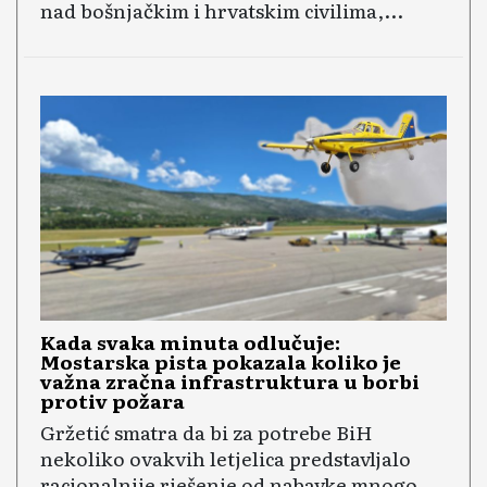
nad bošnjačkim i hrvatskim civilima,...
Kada svaka minuta odlučuje:
Mostarska pista pokazala koliko je
važna zračna infrastruktura u borbi
protiv požara
Gržetić smatra da bi za potrebe BiH
nekoliko ovakvih letjelica predstavljalo
racionalnije rješenje od nabavke mnogo