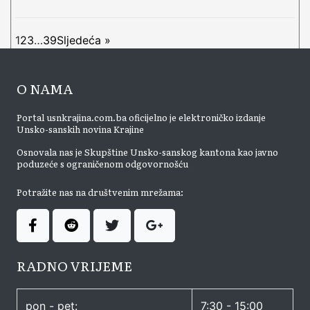
1
2
3
…
39
Sljedeća »
O NAMA
Portal usnkrajina.com.ba oficijelno je elektroničko izdanje
Unsko-sanskih novina Krajine
Osnovala nas je Skupštine Unsko-sanskog kantona kao javno
poduzeće s ograničenom odgovornošću
Potražite nas na društvenim mrežama:
RADNO VRIJEME
pon - pet:
7:30 - 15:00