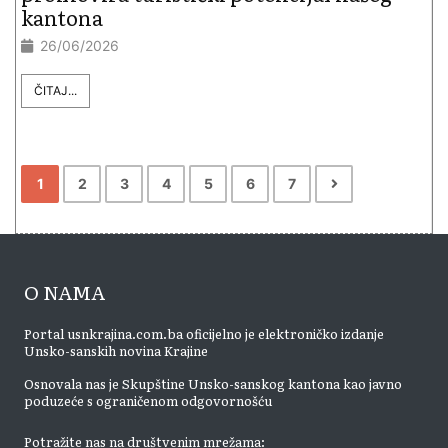
kantona
26/06/2026
ČITAJ...
1
2
3
4
5
6
7
O NAMA
Portal usnkrajina.com.ba oficijelno je elektroničko izdanje
Unsko-sanskih novina Krajine
Osnovala nas je Skupštine Unsko-sanskog kantona kao javno
poduzeće s ograničenom odgovornošću
Potražite nas na društvenim mrežama: