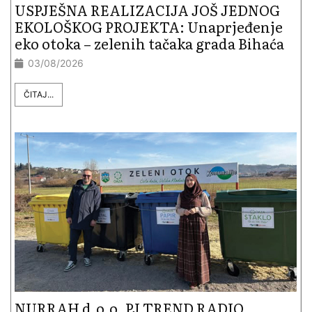
USPJEŠNA REALIZACIJA JOŠ JEDNOG
EKOLOŠKOG PROJEKTA: Unaprjeđenje
eko otoka – zelenih tačaka grada Bihaća
03/08/2026
ČITAJ...
NURRAH d.o.o. PJ TREND RADIO