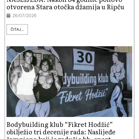
otvorena Stara otočka džamija u Ripču
26/07/2026
ČITAJ...
Bodybuilding klub “Fikret Hodžić”
obilježio tri decenije rada: Naslijeđe
šampiona koji je zadužio bh. sport