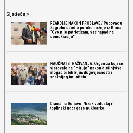
Sljedeća »
REAKCIJE NAKON PROSLAVE / Pupovac u
Zagrebu osudio poruke mržnje iz Knina:
“Ovo nije patriotizam, već napad na
demokraciju”
NAUČNA ISTRAŽIVANJA: Organ za koji se
vjerovalo da “miruje” nakon djetinjstva
mogao bi biti ključ dugovječnosti i
snažnijeg imuniteta
Drama na Dunavu: Nizak vodostaj i
toplinski udar gase nuklearke