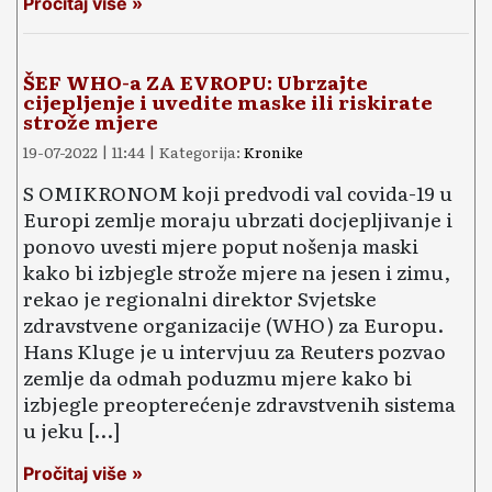
Pročitaj više »
ŠEF WHO-a ZA EVROPU: Ubrzajte
cijepljenje i uvedite maske ili riskirate
strože mjere
19-07-2022 | 11:44 | Kategorija:
Kronike
S OMIKRONOM koji predvodi val covida-19 u
Europi zemlje moraju ubrzati docjepljivanje i
ponovo uvesti mjere poput nošenja maski
kako bi izbjegle strože mjere na jesen i zimu,
rekao je regionalni direktor Svjetske
zdravstvene organizacije (WHO) za Europu.
Hans Kluge je u intervjuu za Reuters pozvao
zemlje da odmah poduzmu mjere kako bi
izbjegle preopterećenje zdravstvenih sistema
u jeku […]
Pročitaj više »