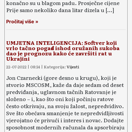
konačno su u blagom padu. Prosječne cijene
Prije samo nekoliko dana litar dizela u […]
Pročitaj više »
UMJETNA INTELIGENCIJA: Softver koji
vrlo tačno pogađa ishod oružanih sukoba
dao je prognozu kako će završiti rat u
Ukrajini
22-07-2022 | 08:14 | Kategorija:
Vijesti
Jon Czarnecki (gore desno u krugu), koji je
stvorio MSCOSM, kaže da daje sedam od deset
predviđanja, uglavnom tačnih Ratovanje je
složeno – i, kao što oni koji počinju ratove
često otkrivaju, na svoju žalost, nepredvidivo.
Sve što obećava smanjenje te nepredvidljivosti
vjerojatno će privući i interes i novac. Dodajte
sposobnost modernih računala da apsorbiraju