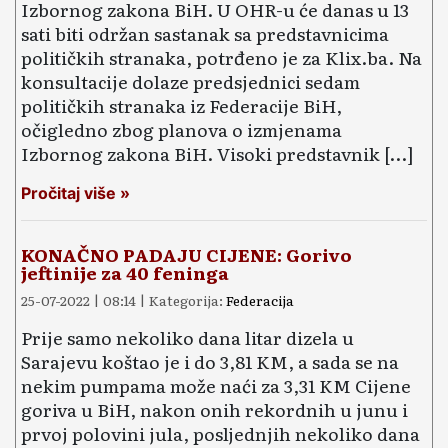
Izbornog zakona BiH. U OHR-u će danas u 13
sati biti održan sastanak sa predstavnicima
političkih stranaka, potrđeno je za Klix.ba. Na
konsultacije dolaze predsjednici sedam
političkih stranaka iz Federacije BiH,
očigledno zbog planova o izmjenama
Izbornog zakona BiH. Visoki predstavnik […]
Pročitaj više »
KONAČNO PADAJU CIJENE: Gorivo
jeftinije za 40 feninga
25-07-2022 | 08:14 | Kategorija:
Federacija
Prije samo nekoliko dana litar dizela u
Sarajevu koštao je i do 3,81 KM, a sada se na
nekim pumpama može naći za 3,31 KM Cijene
goriva u BiH, nakon onih rekordnih u junu i
prvoj polovini jula, posljednjih nekoliko dana