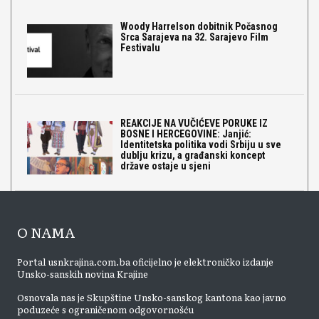
Woody Harrelson dobitnik Počasnog
Srca Sarajeva na 32. Sarajevo Film
Festivalu
REAKCIJE NA VUČIĆEVE PORUKE IZ
BOSNE I HERCEGOVINE: Janjić:
Identitetska politika vodi Srbiju u sve
dublju krizu, a građanski koncept
države ostaje u sjeni
O NAMA
Portal usnkrajina.com.ba oficijelno je elektroničko izdanje
Unsko-sanskih novina Krajine
Osnovala nas je Skupštine Unsko-sanskog kantona kao javno
poduzeće s ograničenom odgovornošću