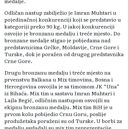
medalje.
Odličan nastup zabilježio je Imran Muhtari u
pojedinačnoj konkurenciji koji se predstavio u
kategoriji preko 90 kg. U jakoj konkurenciji
osvojio je bronzanu medalju i treće mjesto. Do
bronzane medalje stigao je pobjedama nad
predstavnicima Grčke, Moldavije, Crne Gore i
Turske, dok je poražen od drugog predstavnika
Crne Gore.
Drugu bronzanu medalju i treće mjesto na
prvenstvu Balkana u Mix timovima, Bosna i
Hercegovina osvojila je sa timomom JK “Una”
iz Bihaća. Mix tim u sastavu Imran Muhtari i
Lajla Begić, odličnim nastupom osvojili su
ekipnu bronzanu medalju. Mix tim BiH je u
prvom kolu pobijedio Crnu Goru, poslije
produžetaka poraženi su od Turske. U borbi za
medalju savladali su mix tim reprezentacije