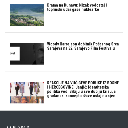
Drama na Dunavu: Nizak vodostaj i
toplinski udar gase nuklearke
Woody Harrelson dobitnik Počasnog Srca
Sarajeva na 32. Sarajevo Film Festivalu
REAKCIJE NA VUČIĆEVE PORUKE IZ BOSNE
I HERCEGOVINE: Janjić: Identitetska
politika vodi Srbiju u sve dublju krizu, a
građanski koncept države ostaje u sjeni
O NAMA