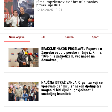
Elma Poprženović odbranila naslov
prvakinje BiH
12.12.2025 10:21
Nove objave
BiH
Kanton
Sport
REAKCIJE NAKON PROSLAVE / Pupovac u
Zagrebu osudio poruke mržnje iz Knina:
“Ovo nije patriotizam, već napad na
demokraciju”
NAUČNA ISTRAŽIVANJA: Organ za koji se
vjerovalo da “miruje” nakon djetinjstva
mogao bi biti ključ dugovječnosti i
snažnijeg imuniteta