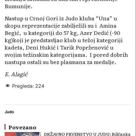
Rumunije.
Nastup u Crnoj Gori iz Judo kluba “Una” u
skopu reprezentacije zabilježili su i Amina
Begić, u kategoriji do 57 kg, Azer Dedić (-90
kg)koji je predstavljao klub u težoj kategoriji
kadeta, Deni Hukić i Tarik Poprženović u
svojim težinskim kategorijama. I pored dobrih
nastupa ostali su bez plasmana za medalje.
E. Alagić
Pregleda:
224
Balkansko prvenstvo
Budva
Imran Muhtari
judo
Judo klub Una
Judo
Povezano
DRŽAVNO PRVENSTVO U JUDU: Bišćanka