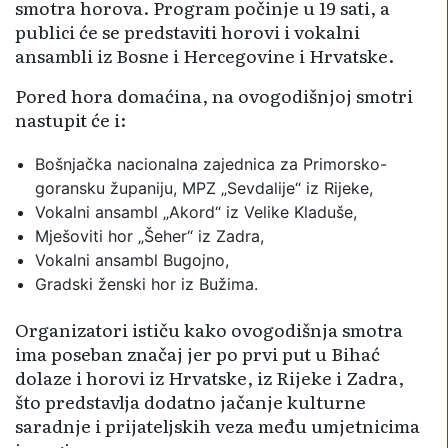
smotra horova. Program počinje u 19 sati, a
publici će se predstaviti horovi i vokalni
ansambli iz Bosne i Hercegovine i Hrvatske.
Pored hora domaćina, na ovogodišnjoj smotri
nastupit će i:
Bošnjačka nacionalna zajednica za Primorsko-
goransku županiju, MPZ „Sevdalije“ iz Rijeke,
Vokalni ansambl „Akord“ iz Velike Kladuše,
Mješoviti hor „Šeher“ iz Zadra,
Vokalni ansambl Bugojno,
Gradski ženski hor iz Bužima.
Organizatori ističu kako ovogodišnja smotra
ima poseban značaj jer po prvi put u Bihać
dolaze i horovi iz Hrvatske, iz Rijeke i Zadra,
što predstavlja dodatno jačanje kulturne
saradnje i prijateljskih veza među umjetnicima