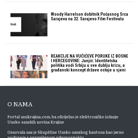
Woody Harrelson dobitnik Počasnog Srca
Sarajeva na 32. Sarajevo Film Festivalu
REAKCIJE NA VUČIĆEVE PORUKE IZ BOSNE
I HERCEGOVINE: Janjić: Identitetska
politika vodi Srbiju u sve dublju krizu, a
građanski koncept države ostaje u sjeni
O NAMA
Portal usnkrajina.com.ba oficijelno je elektroničko izdanje
Unsko-sanskih novina Krajine
Osnovala nas je Skupštine Unsko-sanskog kantona kao javno
poduzeće s ograničenom odgovornošću