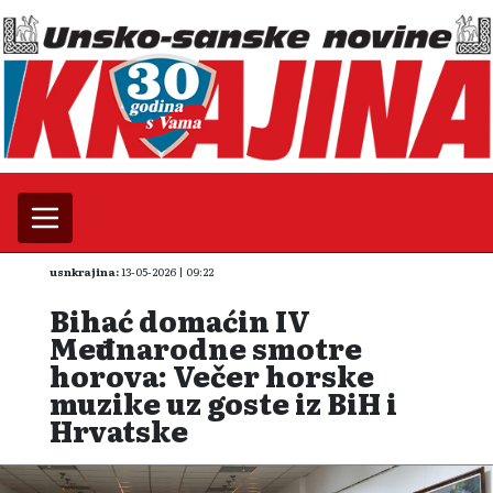
usnkrajina:
13-05-2026 | 09:22
Bihać domaćin IV
Međunarodne smotre
horova: Večer horske
muzike uz goste iz BiH i
Hrvatske