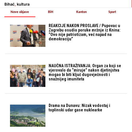
Bihać
,
kultura
Nove objave
BiH
Kanton
Sport
REAKCIJE NAKON PROSLAVE / Pupovac u
Zagrebu osudio poruke mržnje iz Knina:
“Ovo nije patriotizam, već napad na
demokraciju”
NAUČNA ISTRAŽIVANJA: Organ za koji se
vjerovalo da “miruje” nakon djetinjstva
mogao bi biti ključ dugovječnosti i
snažnijeg imuniteta
Drama na Dunavu: Nizak vodostaj i
toplinski udar gase nuklearke