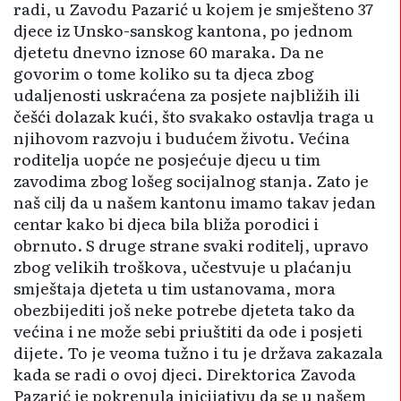
radi, u Zavodu Pazarić u kojem je smješteno 37
djece iz Unsko-sanskog kantona, po jednom
djetetu dnevno iznose 60 maraka. Da ne
govorim o tome koliko su ta djeca zbog
udaljenosti uskraćena za posjete najbližih ili
češći dolazak kući, što svakako ostavlja traga u
njihovom razvoju i budućem životu. Većina
roditelja uopće ne posjećuje djecu u tim
zavodima zbog lošeg socijalnog stanja. Zato je
naš cilj da u našem kantonu imamo takav jedan
centar kako bi djeca bila bliža porodici i
obrnuto. S druge strane svaki roditelj, upravo
zbog velikih troškova, učestvuje u plaćanju
smještaja djeteta u tim ustanovama, mora
obezbijediti još neke potrebe djeteta tako da
većina i ne može sebi priuštiti da ode i posjeti
dijete. To je veoma tužno i tu je država zakazala
kada se radi o ovoj djeci. Direktorica Zavoda
Pazarić je pokrenula inicijativu da se u našem