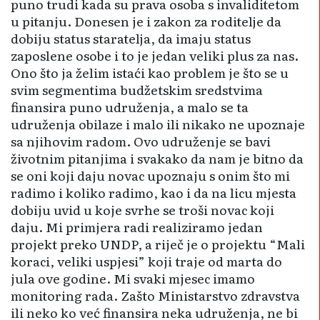
puno trudi kada su prava osoba s invaliditetom
u pitanju. Donesen je i zakon za roditelje da
dobiju status staratelja, da imaju status
zaposlene osobe i to je jedan veliki plus za nas.
Ono što ja želim istaći kao problem je što se u
svim segmentima budžetskim sredstvima
finansira puno udruženja, a malo se ta
udruženja obilaze i malo ili nikako ne upoznaje
sa njihovim radom. Ovo udruženje se bavi
životnim pitanjima i svakako da nam je bitno da
se oni koji daju novac upoznaju s onim što mi
radimo i koliko radimo, kao i da na licu mjesta
dobiju uvid u koje svrhe se troši novac koji
daju. Mi primjera radi realiziramo jedan
projekt preko UNDP, a riječ je o projektu “Mali
koraci, veliki uspjesi” koji traje od marta do
jula ove godine. Mi svaki mjesec imamo
monitoring rada. Zašto Ministarstvo zdravstva
ili neko ko već finansira neka udruženja, ne bi