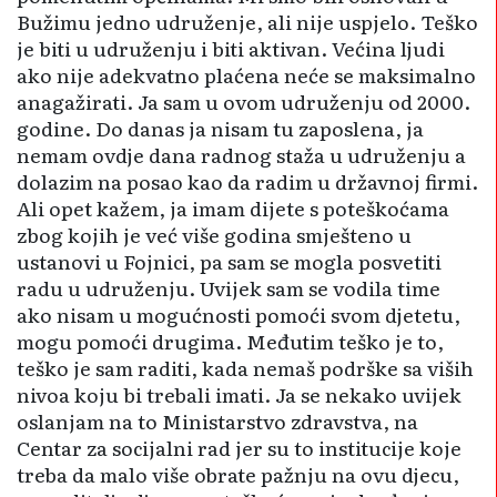
Bužimu jedno udruženje, ali nije uspjelo. Teško
je biti u udruženju i biti aktivan. Većina ljudi
ako nije adekvatno plaćena neće se maksimalno
anagažirati. Ja sam u ovom udruženju od 2000.
godine. Do danas ja nisam tu zaposlena, ja
nemam ovdje dana radnog staža u udruženju a
dolazim na posao kao da radim u državnoj firmi.
Ali opet kažem, ja imam dijete s poteškoćama
zbog kojih je već više godina smješteno u
ustanovi u Fojnici, pa sam se mogla posvetiti
radu u udruženju. Uvijek sam se vodila time
ako nisam u mogućnosti pomoći svom djetetu,
mogu pomoći drugima. Međutim teško je to,
teško je sam raditi, kada nemaš podrške sa viših
nivoa koju bi trebali imati. Ja se nekako uvijek
oslanjam na to Ministarstvo zdravstva, na
Centar za socijalni rad jer su to institucije koje
treba da malo više obrate pažnju na ovu djecu,