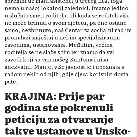
spremni uz malu asistenciju trećeg lica, toga
nema u našoj lokalnoj zajednici. Imamo jedino
u slučaju smrti roditelja, ili kada se roditelj više
ne može brinuti o svom djetetu, pa ono ostane
samo, nezbrinuto, naš Centar za socijalni rad im
pronalazi smještaj u nekim specijaliziranim
zavodima, ustanovama. Međutim, većina
roditelja se ne slaže s tim jer znamo da svi
zavodi koji su van našeg Kantona i nisu
adekvatni. Manje, više javnost je i upoznata s
radom nekih od njih, gdje djeca korisnici dosta
pate.
KRAJINA: Prije par
godina ste pokrenuli
peticiju za otvaranje
takve ustanove u Unsko-