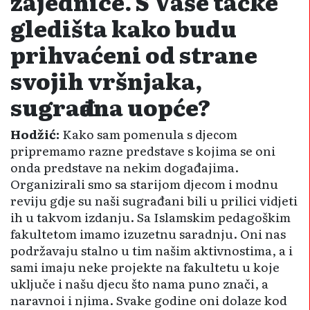
zajednice. S Vaše tačke
gledišta kako budu
prihvaćeni od strane
svojih vršnjaka,
sugrađana uopće?
Hodžić:
Kako sam pomenula s djecom
pripremamo razne predstave s kojima se oni
onda predstave na nekim događajima.
Organizirali smo sa starijom djecom i modnu
reviju gdje su naši sugrađani bili u prilici vidjeti
ih u takvom izdanju. Sa Islamskim pedagoškim
fakultetom imamo izuzetnu saradnju. Oni nas
podržavaju stalno u tim našim aktivnostima, a i
sami imaju neke projekte na fakultetu u koje
uključe i našu djecu što nama puno znači, a
naravnoi i njima. Svake godine oni dolaze kod