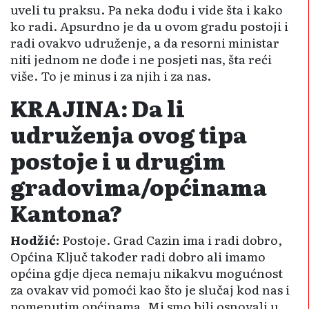
uveli tu praksu. Pa neka dođu i vide šta i kako
ko radi. Apsurdno je da u ovom gradu postoji i
radi ovakvo udruženje, a da resorni ministar
niti jednom ne dođe i ne posjeti nas, šta reći
više. To je minus i za njih i za nas.
KRAJINA: Da li
udruženja ovog tipa
postoje i u drugim
gradovima/općinama
Kantona?
Hodžić:
Postoje. Grad Cazin ima i radi dobro,
Općina Ključ također radi dobro ali imamo
općina gdje djeca nemaju nikakvu mogućnost
za ovakav vid pomoći kao što je slučaj kod nas i
pomenutim općinama. Mi smo bili osnovali u