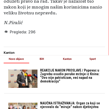
oduzeti pravo na rad. Takav je nažalost bio
zakon koji je mnogim našim korisnicima nanio
veliku životnu nepravdu.
N.Piralić
Pregleda:
296
Radosti druženja
Kanton
Nove objave
BiH
Kanton
Sport
REAKCIJE NAKON PROSLAVE / Pupovac u
Zagrebu osudio poruke mržnje iz Knina:
“Ovo nije patriotizam, već napad na
demokraciju”
NAUČNA ISTRAŽIVANJA: Organ za koji se
vjerovalo da “miruje” nakon djetinjstva