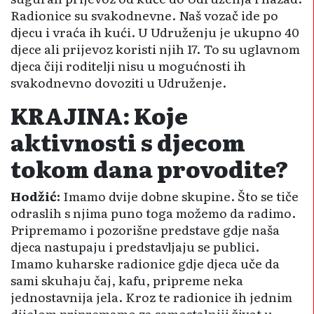
Radionice su svakodnevne. Naš vozač ide po
djecu i vraća ih kući. U Udruženju je ukupno 40
djece ali prijevoz koristi njih 17. To su uglavnom
djeca čiji roditelji nisu u mogućnosti ih
svakodnevno dovoziti u Udruženje.
KRAJINA: Koje
aktivnosti s djecom
tokom dana provodite?
Hodžić:
Imamo dvije dobne skupine. Što se tiče
odraslih s njima puno toga možemo da radimo.
Pripremamo i pozorišne predstave gdje naša
djeca nastupaju i predstavljaju se publici.
Imamo kuha­rske radionice gdje djeca uče da
sami skuhaju čaj, kafu, pripreme neka
jednostavnija jela. Kroz te radionice ih jednim
dijelom pripre­mamo za samostalniji život u