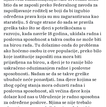
htio da se zaposli preko Federalnog zavoda za
zapošljavanje roditelj se boji da bi izgubio
određena prava koja su mu zagarantirana kao
staratelju. S druge strane do sada se pravila
greška tako što se djeci s poteškoćama u
razvoju, kada navrše 18 godina, ukidala radna i
poslovna sposobnost a takva osoba ne može biti
na birou rada. Tu dolazimo onda do problema
ako hoćemo osobu iz ove populacije, preko bilo
koje institucije zaposliti ona mora biti
prijavljena na birou, a djeci je to ranije bilo
uskraćeno oduzimanjem radne i poslovne
sposobnosti. Nadam se da se takve greške
ubuduće neće ponavljati. Ima djece kojima se
zbog općeg stanja mora oduzeti radna i
poslovna sposobnost, ali većina djece koja
dolaze kod nas u Udruženje je radno sposobna
za određene poslove. Njima se nije trebalo