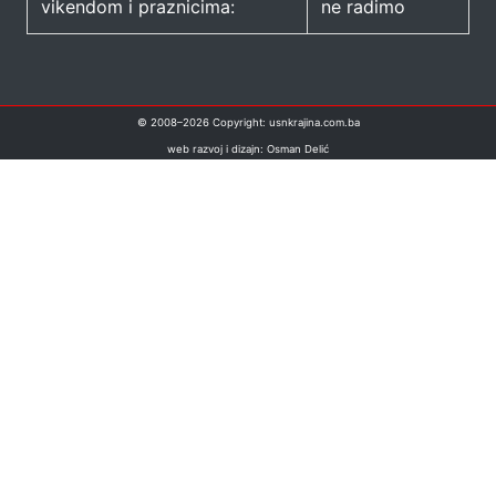
vikendom i praznicima:
ne radimo
© 2008–
2026
Copyright: usnkrajina.com.ba
web razvoj i dizajn: Osman Delić