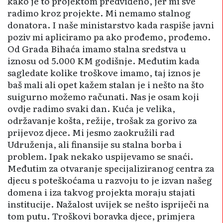
kako je to projektom predviđeno, jer mi sve
radimo kroz projekte. Mi nemamo stalnog
donatora. I naše ministarstvo kada raspiše javni
poziv mi apliciramo pa ako prođemo, prođemo.
Od Grada Bihaća imamo stalna sredstva u
iznosu od 5.000 KM godišnje. Međutim kada
sagledate kolike troškove imamo, taj iznos je
baš mali ali opet kažem stalan je i nešto na što
suigurno možemo računati. Nas je osam koji
ovdje radimo svaki dan. Kuća je velika,
održavanje košta, režije, trošak za gorivo za
prijevoz djece. Mi jesmo zaokružili rad
Udruženja, ali finansije su stalna borba i
problem. Ipak nekako uspijevamo se snaći.
Međutim za otvaranje specijaliziranog centra za
djecu s poteškoćama u razvoju to je izvan našeg
domena i iza takvog projekta moraju stajati
institucije. Nažalost uvijek se nešto ispriječi na
tom putu. Troškovi boravka djece, primjera