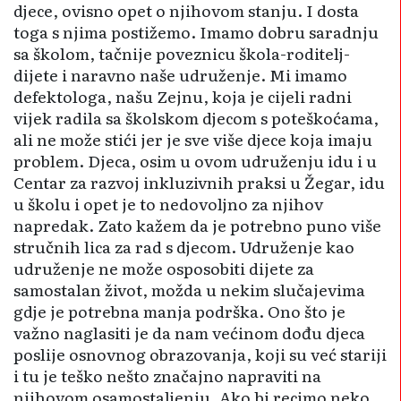
djece, ovisno opet o njihovom stanju. I dosta
toga s njima postižemo. Imamo dobru saradnju
sa školom, tačnije poveznicu škola-roditelj-
dijete i naravno naše udruženje. Mi imamo
defektologa, našu Zejnu, koja je cijeli radni
vijek radila sa školskom djecom s poteškoćama,
ali ne može stići jer je sve više djece koja imaju
problem. Djeca, osim u ovom udruženju idu i u
Centar za razvoj inkluzivnih praksi u Žegar, idu
u školu i opet je to nedovoljno za njihov
napredak. Zato kažem da je potrebno puno više
stručnih lica za rad s djecom. Udruženje kao
udruženje ne može osposobiti dijete za
samostalan život, možda u nekim slučajevima
gdje je potrebna manja podrška. Ono što je
važno naglasiti je da nam većinom dođu djeca
poslije osnovnog obrazovanja, koji su već stariji
i tu je teško nešto značajno napraviti na
njihovom osamostaljenju. Ako bi recimo neko