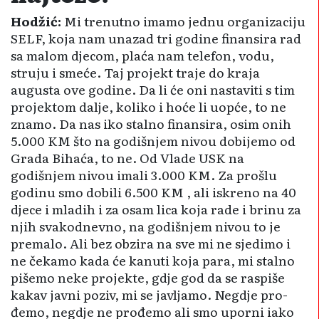
Hodžić:
Mi trenutno imamo jednu organizaciju
SELF, koja nam unazad tri godine finansira rad
sa malom djecom, plaća nam telefon, vodu,
struju i smeće. Taj projekt traje do kraja
augusta ove godine. Da li će oni nastaviti s tim
projektom dalje, koliko i hoće li uopće, to ne
znamo. Da nas iko stalno finansira, osim onih
5.000 KM što na godišnjem nivou dobijemo od
Grada Bihaća, to ne. Od Vlade USK na
godišnjem nivou imali 3.000 KM. Za prošlu
godinu smo dobili 6.500 KM , ali iskreno na 40
djece i mladih i za osam lica koja rade i brinu za
njih svakodnevno, na go­dišnjem nivou to je
premalo. Ali bez obzira na sve mi ne sjedimo i
ne čekamo kada će kanuti koja para, mi stalno
pišemo neke projekte, gdje god da se raspiše
kakav javni poziv, mi se javljamo. Negdje pro­
đemo, negdje ne prođemo ali smo uporni iako