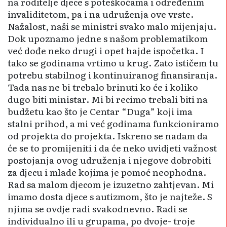
na roditelje djece s poteškoćama i određenim
invaliditetom, pa i na udruženja ove vrste.
Nažalost, naši se ministri svako malo mijenjaju.
Dok upoznamo jedne s našom problematikom
već dođe neko drugi i opet hajde ispočetka. I
tako se godinama vrtimo u krug. Zato ističem tu
potrebu stabilnog i kontinuiranog finansiranja.
Tada nas ne bi trebalo brinuti ko će i koliko
dugo biti ministar. Mi bi recimo trebali biti na
budžetu kao što je Centar “Duga” koji ima
stalni prihod, a mi već godinama funkcioniramo
od projekta do projekta. Iskreno se nadam da
će se to promijeniti i da će neko uvidjeti važnost
postojanja ovog udruženja i njegove dobrobiti
za djecu i mlade kojima je pomoć neophodna.
Rad sa malom djecom je izuzetno zahtjevan. Mi
imamo dosta djece s autizmom, što je najteže. S
njima se ovdje radi svakodnevno. Radi se
individualno ili u grupama, po dvoje- troje