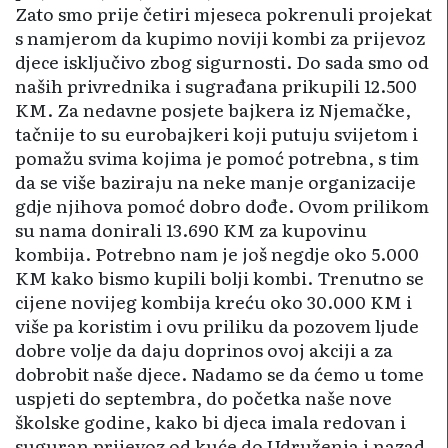
Zato smo prije četiri mje­seca pokrenuli projekat
s namjerom da kupimo noviji kombi za prijevoz
djece isključivo zbog sigurnosti. Do sada smo od
naših privrednika i sugrađana prikupili 12.500
KM. Za nedavne posjete bajkera iz Njemačke,
tačnije to su eurobajkeri koji putuju svijetom i
pomažu svima kojima je pomoć potrebna, s tim
da se više baziraju na neke manje organizacije
gdje njihova pomoć dobro dođe. Ovom prilikom
su nama donirali 13.690 KM za kupovinu
kombija. Potre­bno nam je još negdje oko 5.000
KM kako bismo kupili bolji kombi. Trenutno se
cijene novijeg kombija kreću oko 30.000 KM i
više pa koristim i ovu priliku da pozovem ljude
dobre volje da daju doprinos ovoj akciji a za
dobrobit naše djece. Nadamo se da ćemo u tome
uspjeti do septembra, do početka naše nove
školske godine, kako bi djeca imala redovan i
suguran prijevoz od kuće do Udruženja i nazad.