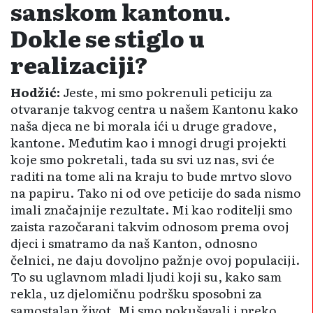
sanskom kantonu.
Dokle se stiglo u
realizaciji?
Hodžić:
Jeste, mi smo pokrenuli peticiju za
otvaranje takvog centra u našem Kantonu kako
naša djeca ne bi morala ići u druge gradove,
kantone. Međutim kao i mnogi drugi projekti
koje smo pokretali, tada su svi uz nas, svi će
raditi na tome ali na kraju to bude mrtvo slovo
na papiru. Tako ni od ove peticije do sada nismo
imali znača­jnije rezultate. Mi kao roditelji smo
zaista razočarani takvim odnosom prema ovoj
djeci i smatramo da naš Kanton, odnosno
čelnici, ne daju dovoljno pažnje ovoj populaciji.
To su uglavnom mladi ljudi koji su, kako sam
rekla, uz djelomičnu podršku sposobni za
samostalan život. Mi smo pokušavali i preko