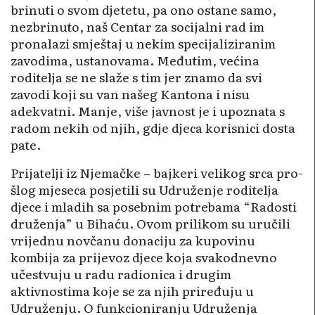
brinuti o svom djetetu, pa ono ostane samo,
nezbrinuto, naš Centar za socijalni rad im
pronalazi smještaj u nekim specijaliziranim
zavodima, ustanovama. Međutim, većina
roditelja se ne slaže s tim jer znamo da svi
zavodi koji su van našeg Kantona i nisu
adekvatni. Manje, više javnost je i upoznata s
radom nekih od njih, gdje djeca korisnici dosta
pate.
Prijatelji iz Njemačke – bajkeri velikog srca pro­
šlog mjeseca posje­tili su Udruženje rodi­telja
djece i mladih sa posebnim potrebama “Radosti
druženja” u Bihaću. Ovom prilikom su uručili
vrijednu novčanu dona­ciju za kupovinu
kombija za prijevoz djece koja svakodnevno
uče­stvuju u radu radionica i drugim
aktivnostima koje se za njih prire­đuju u
Udruženju. O funkcioniranju Udruženja