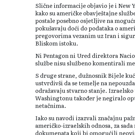
Slične informacije objavio je i New
kako su američke obavještajne služb
postale posebno osjetljive na mogućn
pokušavaju doći do podataka o amer
pregovorima vezanim uz Iran i sigur
Bliskom istoku.
Ni Pentagon ni Ured direktora Nacio
službe nisu službeno komentirali me
S druge strane, dužnosnik Bijele kuće
ustvrdivši da se temelje na nepouzd
odražavaju stvarno stanje. Izraelsko
Washingtonu također je negiralo opt
netačnima.
Iako su navodi izazvali značajnu pažn
američko-izraelskih odnosa, za sad
dokumenata koji bi omogućili neovi