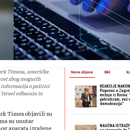
ork Timesa, američke
Nove objave
BiH
K
utost zbog mogućih
 informacija o politici
REAKCIJE NAKON
Pupovac u Zagre
 Izrael odbacuju te
mržnje iz Knina: 
patriotizam, već
demokraciju”
k Times objavili su
ima su unutar
NAUČNA ISTRAŽIV
og aparata izražene