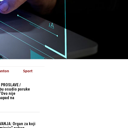
anton
Sport
 PROSLAVE /
bu osudio poruke
“Ovo nije
 napad na
ANJA: Organ za koji