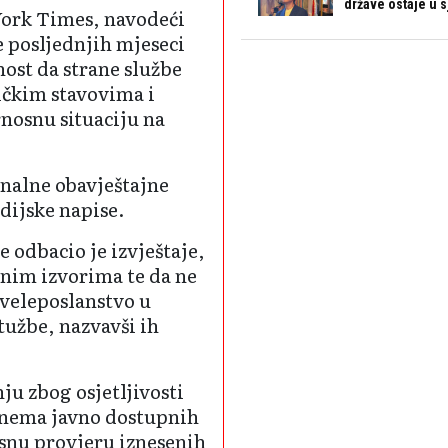
države ostaje u s
 York Times, navodeći
e posljednjih mjeseci
ost da strane službe
ičkim stavovima i
nosnu situaciju na
nalne obavještajne
dijske napise.
 odbacio je izvještaje,
anim izvorima te da ne
 veleposlanstvo u
užbe, nazvavši ih
ju zbog osjetljivosti
a nema javno dostupnih
snu provjeru iznesenih