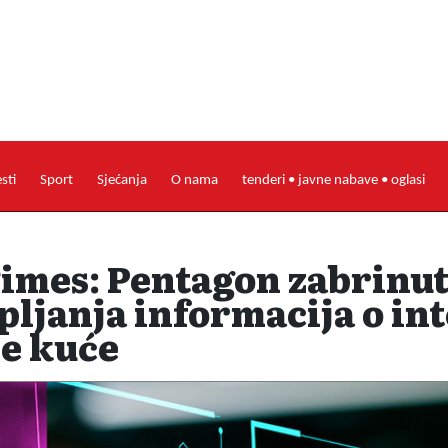
esti
Sport
Sjećanja
O nama
tenderi • javne nabave • oglasi
Times: Pentagon zabrinu
pljanja informacija o in
le kuće