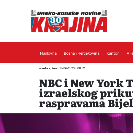
Naslovna
Bosna i Hercegovina
Kanton
Vij
usnkrajina:
08-06-2026 | 08:32
NBC i New York 
izraelskog priku
raspravama Bije