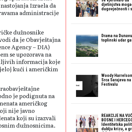
se vjerovalo da 
nastojanja Izraela da
djetinjstva mogao 
dugovječnosti i 
pravama administracije
eričke dužnosnike
Drama na Dunavu:
odi da je Obavještajna
toplinski udar g
gence Agency – DIA)
jem se upozorava na
tljivih informacija koje
jeloj kući i američkim
Woody Harrelson
Srca Sarajeva na 
Festivalu
traobavještajne
vodno je podignuta na
gmenata američkog
ji nije javno
REAKCIJE NA VUČ
enata koji su izazvali
BOSNE I HERCEGO
osnim dužnosnicima.
Identitetska polit
dublju krizu, a 