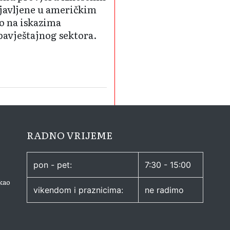
bjavljene u američkim
o na iskazima
bavještajnog sektora.
RADNO VRIJEME
pon - pet:
7:30 - 15:00
kao
vikendom i praznicima:
ne radimo