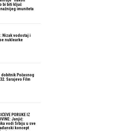
“miruje” nakon
bi biti ključ
snažnijeg imuniteta
 Nizak vodostaj i
ase nuklearke
 dobitnik Počasnog
32. Sarajevo Film
IĆEVE PORUKE IZ
VINE: Janjić:
ika vodi Srbiju u sve
građanski koncept