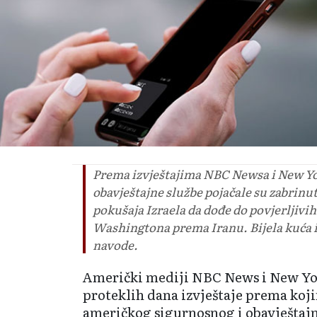
Prema izvještajima NBC Newsa i New Y
obavještajne službe pojačale su zabrin
pokušaja Izraela da dođe do povjerljivih
Washingtona prema Iranu. Bijela kuća i
navode.
Američki mediji NBC News i New Yor
proteklih dana izvještaje prema koj
američkog sigurnosnog i obavještajn