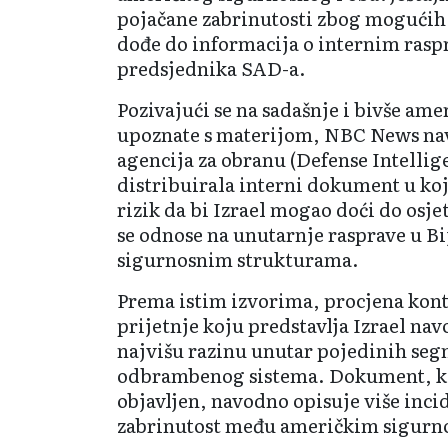
pojačane zabrinutosti zbog mogućih 
dođe do informacija o internim ras
predsjednika SAD-a.
Pozivajući se na sadašnje i bivše am
upoznate s materijom, NBC News nav
agencija za obranu (Defense Intelli
distribuirala interni dokument u ko
rizik da bi Izrael mogao doći do osje
se odnose na unutarnje rasprave u Bi
sigurnosnim strukturama.
Prema istim izvorima, procjena kon
prijetnje koju predstavlja Izrael na
najvišu razinu unutar pojedinih se
odbrambenog sistema. Dokument, ko
objavljen, navodno opisuje više incid
zabrinutost među američkim sigurn