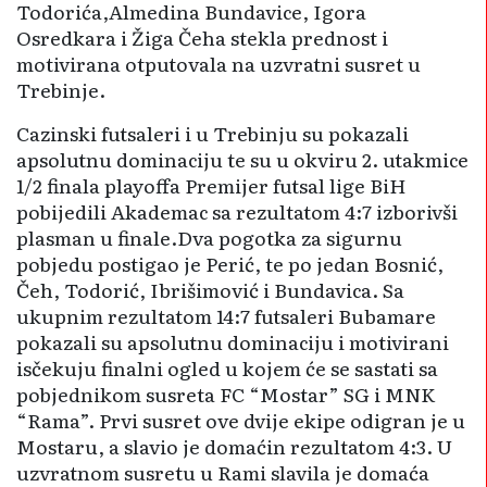
Todorića,Almedina Bundavice, Igora
Osredkara i Žiga Čeha stekla prednost i
motivirana otputovala na uzvratni susret u
Trebinje.
Cazinski futsaleri i u Trebinju su pokazali
apsolutnu dominaciju te su u okviru 2. utakmice
1/2 finala playoffa Premijer futsal lige BiH
pobijedili Akademac sa rezultatom 4:7 izborivši
plasman u finale.Dva pogotka za sigurnu
pobjedu postigao je Perić, te po jedan Bosnić,
Čeh, Todorić, Ibrišimović i Bundavica. Sa
ukupnim rezultatom 14:7 futsaleri Bubamare
pokazali su apsolutnu dominaciju i motivirani
isčekuju finalni ogled u kojem će se sastati sa
pobjednikom susreta FC “Mostar” SG i MNK
“Rama”. Prvi susret ove dvije ekipe odigran je u
Mostaru, a slavio je domaćin rezultatom 4:3. U
uzvratnom susretu u Rami slavila je domaća