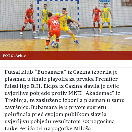
FOTO: Arhiv
Futsal klub “Bubamara” iz Cazina izborila je
plasman u finale playoffa za prvaka Premijer
futsal lige BiH. Ekipa iz Cazina slavila je dvije
uvjerljive pobjede protiv MNK “Akademac” iz
Trebinja, te zasluženo izborila plasman u samu
završnicu.Bubamara je u prvom susretu
polufinala pred svojom publikom slavila
uvjerljivu pobjedu rezultatom 7:3 pogocima
Luke Perića tri uz pogotke Miloša