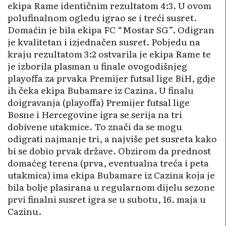
ekipa Rame identičnim rezultatom 4:3. U ovom
polufinalnom ogledu igrao se i treći susret.
Domaćin je bila ekipa FC “Mostar SG”. Odigran
je kvalitetan i izjednačen susret. Pobjedu na
kraju rezultatom 3:2 ostvarila je ekipa Rame te
je izborila plasman u finale ovogodišnjeg
playoffa za prvaka Premijer futsal lige BiH, gdje
ih čeka ekipa Bubamare iz Cazina. U finalu
doigravanja (playoffa) Premijer futsal lige
Bosne i Hercegovine igra se serija na tri
dobivene utakmice. To znači da se mogu
odigrati najmanje tri, a najviše pet susreta kako
bi se dobio prvak države. Obzirom da prednost
domaćeg terena (prva, eventualna treća i peta
utakmica) ima ekipa Bubamare iz Cazina koja je
bila bolje plasirana u regularnom dijelu sezone
prvi finalni susret igra se u subotu, 16. maja u
Cazinu.