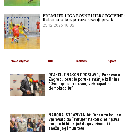
PREMIJER LIGA BOSNE I HERCEGOVINE:
Bubamara bez poraza jesenji prvak
25.12.2025 16:05
Nove objave
BiH
Kanton
Sport
REAKCIJE NAKON PROSLAVE / Pupovac u
Zagrebu osudio poruke mržnje iz Knina:
“Ovo nije patriotizam, već napad na
demokraciju”
NAUČNA ISTRAŽIVANJA: Organ za koji se
vjerovalo da “miruje” nakon djetinjstva
mogao bi biti ključ dugovječnosti i
snažnijeg imuniteta