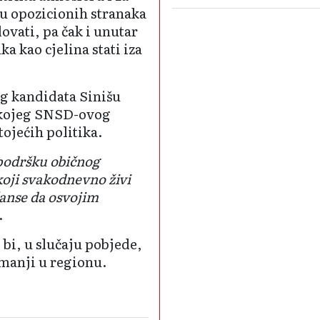
u opozicionih stranaka
lovati, pa čak i unutar
ka kao cjelina stati iza
g kandidata Sinišu
o kojeg SNSD-ovog
ojećih politika.
podršku običnog
koji svakodnevno živi
šanse da osvojim
.
bi, u slučaju pobjede,
manji u regionu.