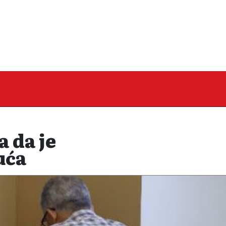
 da je
uća