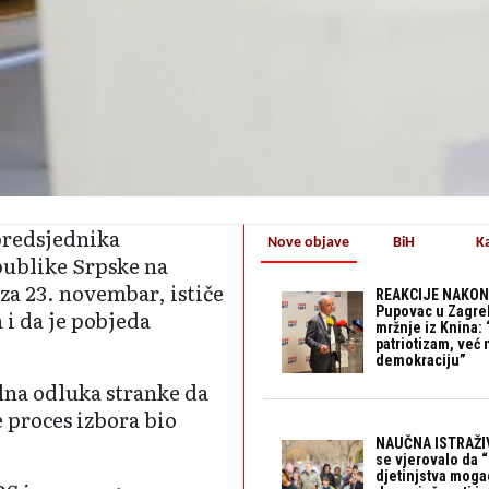
predsjednika
Nove objave
BiH
K
ublike Srpske na
a 23. novembar, ističe
REAKCIJE NAKON
Pupovac u Zagre
 i da je pobjeda
mržnje iz Knina: 
patriotizam, već
demokraciju”
alna odluka stranke da
e proces izbora bio
NAUČNA ISTRAŽIV
se vjerovalo da 
djetinjstva mogao 