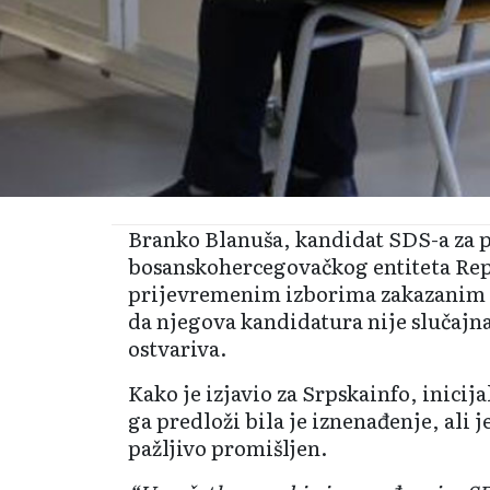
Branko Blanuša, kandidat SDS-a za 
bosanskohercegovačkog entiteta Rep
prijevremenim izborima zakazanim z
da njegova kandidatura nije slučajna
ostvariva.
Kako je izjavio za Srpskainfo, inicij
ga predloži bila je iznenađenje, ali j
pažljivo promišljen.