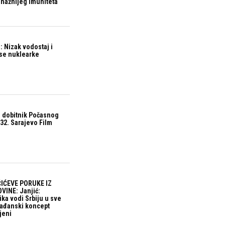
snažnijeg imuniteta
 Nizak vodostaj i
ase nuklearke
 dobitnik Počasnog
32. Sarajevo Film
IĆEVE PORUKE IZ
VINE: Janjić:
ika vodi Srbiju u sve
građanski koncept
jeni