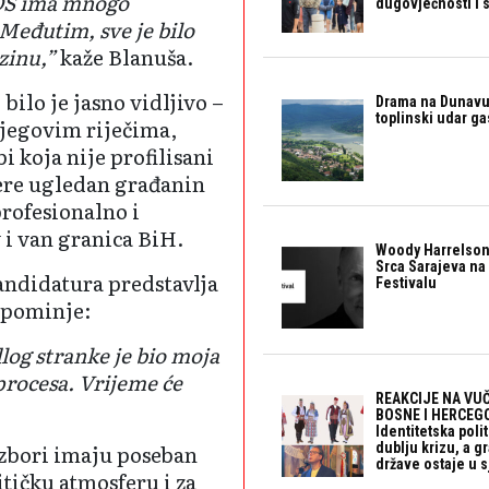
SDS ima mnogo
dugovječnosti i 
 Međutim, sve je bilo
zinu,”
kaže Blanuša.
bilo je jasno vidljivo –
Drama na Dunavu:
toplinski udar g
njegovim riječima,
 koja nije profilisani
abere ugledan građanin
profesionalno i
 i van granica BiH.
Woody Harrelson
Srca Sarajeva na 
andidatura predstavlja
Festivalu
apominje:
og stranke je bio moja
 procesa. Vrijeme će
REAKCIJE NA VUČ
BOSNE I HERCEGO
Identitetska polit
dublju krizu, a 
izbori imaju poseban
države ostaje u s
itičku atmosferu i za