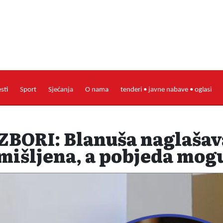
esti
Sport
Sjećanja
O nama
tenderi • javne nabave • oglasi
BORI: Blanuša naglašava
mišljena, a pobjeda mog