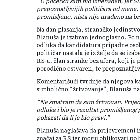
“U početku sam bio iznenađen, jer 
prepoznatljivijih političara od mene.
promišljeno, ništa nije urađeno na br
Na dan glasanja, stranačko jedinstvo 
Blanuša je izabran jednoglasno. Po 
odluka da kandidatura pripadne osobi
političar nastala je iz želje da se iz
RS-a, član stranke bez afera, koji je 
porodično ostvaren, te prepoznatljiv
Komentarišući tvrdnje da njegova k
simbolično “žrtvovanje”, Blanuša n
“Ne smatram da sam žrtvovan. Prijedl
odluka i bio je rezultat promišljenog
pokazati da li je bio pravi.”
Blanuša naglašava da prijevremeni 
značaj za RS jer mogu oblikovati pol