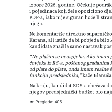
izbore 2026. godine. Očekuje podršk
i pojedinaca koji žele opoziciono dje
PDP-a, iako nije siguran hoće li stran
njega.
Ne komentariše direktno suparničko
Karana, ali ističe da bi pobjeda bil
kandidata značila samo nastavak post
“Ne plašim se neuspjeha. Ako imam 
čovjeka iz RS-a, poštenog građanina 
od plate do plate, onda imam realne 
funkciju predsjednika,”
kaže Blanuša
Na kraju, kandidat SDS-a obećava da 
njegov predsjednički budžet bio naj
Pregleda:
405