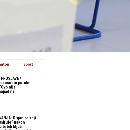
anton
Sport
 PROSLAVE /
bu osudio poruke
“Ovo nije
 napad na
ANJA: Organ za koji
“miruje” nakon
bi biti ključ