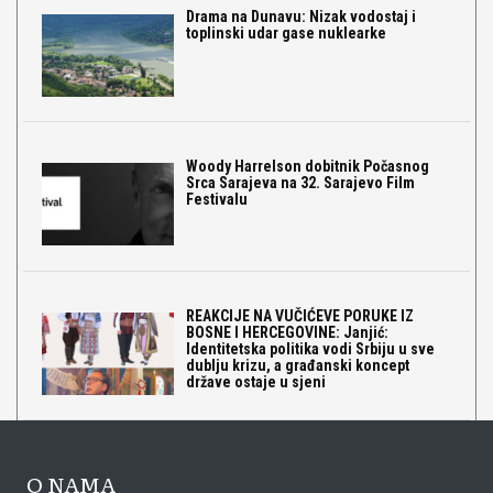
Drama na Dunavu: Nizak vodostaj i
toplinski udar gase nuklearke
Woody Harrelson dobitnik Počasnog
Srca Sarajeva na 32. Sarajevo Film
Festivalu
REAKCIJE NA VUČIĆEVE PORUKE IZ
BOSNE I HERCEGOVINE: Janjić:
Identitetska politika vodi Srbiju u sve
dublju krizu, a građanski koncept
države ostaje u sjeni
O NAMA