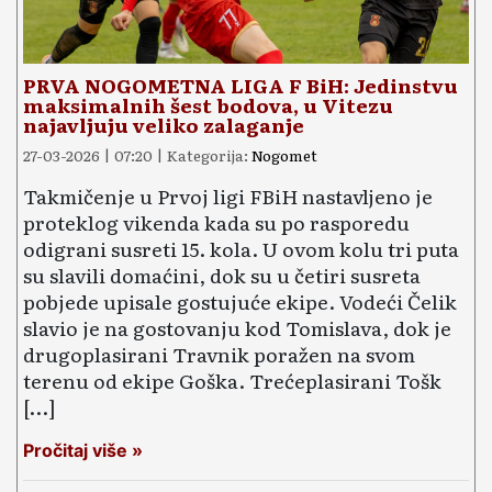
PRVA NOGOMETNA LIGA F BiH: Jedinstvu
maksimalnih šest bodova, u Vitezu
najavljuju veliko zalaganje
27-03-2026 | 07:20 | Kategorija:
Nogomet
Takmičenje u Prvoj ligi FBiH nastavljeno je
proteklog vikenda kada su po rasporedu
odigrani susreti 15. kola. U ovom kolu tri puta
su slavili domaćini, dok su u četiri susreta
pobjede upisale gostujuće ekipe. Vodeći Čelik
slavio je na gostovanju kod Tomislava, dok je
drugoplasirani Travnik poražen na svom
terenu od ekipe Goška. Trećeplasirani Tošk
[…]
Pročitaj više »