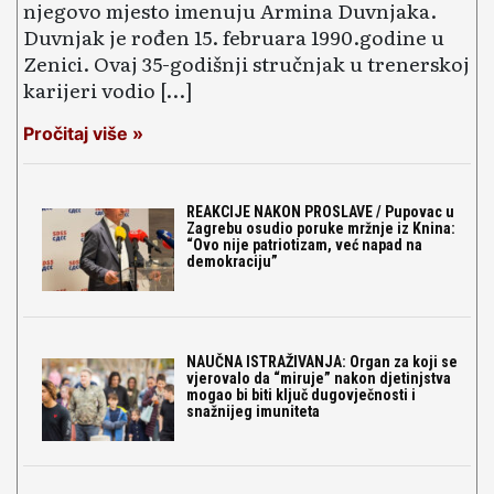
njegovo mjesto imenuju Armina Duvnjaka.
Duvnjak je rođen 15. februara 1990.godine u
Zenici. Ovaj 35-godišnji stručnjak u trenerskoj
karijeri vodio […]
Pročitaj više »
REAKCIJE NAKON PROSLAVE / Pupovac u
Zagrebu osudio poruke mržnje iz Knina:
“Ovo nije patriotizam, već napad na
demokraciju”
NAUČNA ISTRAŽIVANJA: Organ za koji se
vjerovalo da “miruje” nakon djetinjstva
mogao bi biti ključ dugovječnosti i
snažnijeg imuniteta