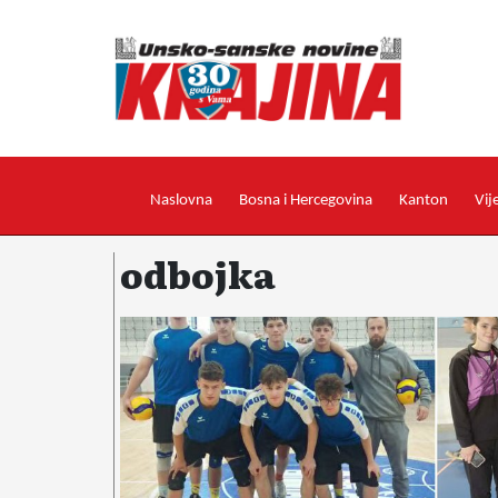
Naslovna
Bosna i Hercegovina
Kanton
Vij
odbojka