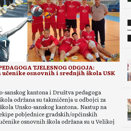
 PEDAGOGA TJELESNOG ODGOJA:
 učenike osnovnih i srednjih škola USK
ko-sanskog kantona i Društva pedagoga
škola održana su takmičenja u odbojci za
h škola Unsko-sanskog kantona. Nastup na
 ekipe pobjednice gradskih/općinskih
učenike osnovnih škola održana su u Velikoj