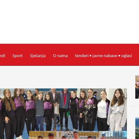
esti
Sport
Sjećanja
O nama
tenderi • javne nabave • oglasi