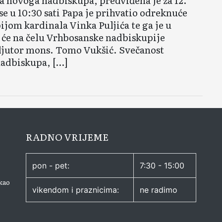
ja novoga nadbiskupa, predviđena je za 12.
se u 10:30 sati Papa je prihvatio odreknuće
om kardinala Vinka Puljića te ga je u
 će na čelu Vrhbosanske nadbiskupije
adjutor mons. Tomo Vukšić. Svečanost
nadbiskupa, […]
RADNO VRIJEME
pon - pet:
7:30 - 15:00
kao
vikendom i praznicima:
ne radimo