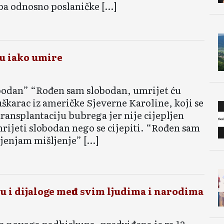
ba odnosno poslaničke […]
nu iako umire
bodan” “Rođen sam slobodan, umrijet ću
karac iz američke Sjeverne Karoline, koji se
transplantaciju bubrega jer nije cijepljen
mrijeti slobodan nego se cijepiti. “Rođen sam
jenjam mišljenje” […]
nju i dijaloge među svim ljudima i narodima