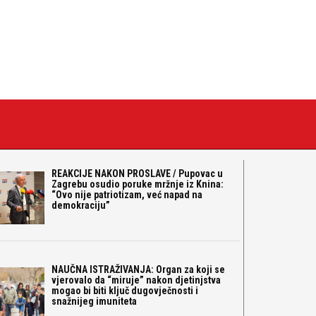
REAKCIJE NAKON PROSLAVE / Pupovac u
Zagrebu osudio poruke mržnje iz Knina:
“Ovo nije patriotizam, već napad na
demokraciju”
NAUČNA ISTRAŽIVANJA: Organ za koji se
vjerovalo da “miruje” nakon djetinjstva
mogao bi biti ključ dugovječnosti i
snažnijeg imuniteta