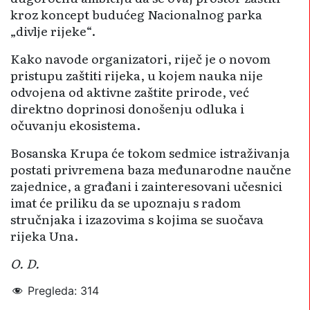
kroz koncept budućeg Nacionalnog parka
„divlje rijeke“.
Kako navode organizatori, riječ je o novom
pristupu zaštiti rijeka, u kojem nauka nije
odvojena od aktivne zaštite prirode, već
direktno doprinosi donošenju odluka i
očuvanju ekosistema.
Bosanska Krupa će tokom sedmice istraživanja
postati privremena baza međunarodne naučne
zajednice, a građani i zainteresovani učesnici
imat će priliku da se upoznaju s radom
stručnjaka i izazovima s kojima se suočava
rijeka Una.
O. D.
Pregleda:
314
Bosanska Krupa
rijeka Una