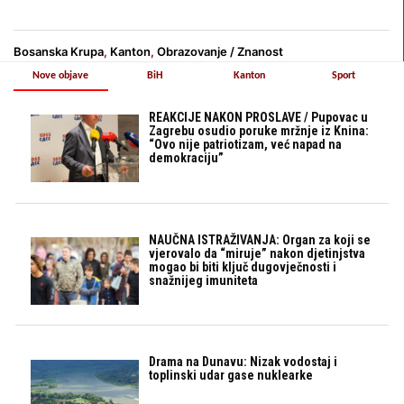
Bosanska Krupa
,
Kanton
,
Obrazovanje / Znanost
Nove objave
BiH
Kanton
Sport
REAKCIJE NAKON PROSLAVE / Pupovac u
Zagrebu osudio poruke mržnje iz Knina:
“Ovo nije patriotizam, već napad na
demokraciju”
NAUČNA ISTRAŽIVANJA: Organ za koji se
vjerovalo da “miruje” nakon djetinjstva
mogao bi biti ključ dugovječnosti i
snažnijeg imuniteta
Drama na Dunavu: Nizak vodostaj i
toplinski udar gase nuklearke