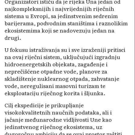
Organizatori ističu da je rijeka Una jedan od
najkompleksnijih i najvrijednijih riječnih
sistema u Evropi, sa jedinstvenim sedrenim
barijerama, podvodnim staništima i raznolikim
ekosistemima koji se nadovezuju jedan na
drugi.
U fokusu istraživanja su i sve izraženiji pritisci
na ovaj riječni sistem, uključujući izgradnju
hidroenergetskih objekata, zagađenje i
neprečišćene otpadne vode, planove za
skladištenje nuklearnog otpada, zahvatanje
vode, neregulisani masovni turizam te
eksploataciju riječnog korita i šljunka.
Cilj ekspedicije je prikupljanje
visokokvalitetnih naučnih podataka, ali i
jačanje međunarodne vidljivosti Une kao
jedinstvenog riječnog ekosistema, uz
dugoročnu ambiciju da se ovaj prostor zaštiti