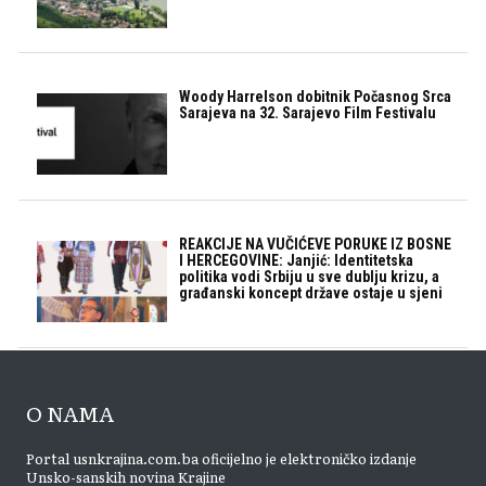
Woody Harrelson dobitnik Počasnog Srca
Sarajeva na 32. Sarajevo Film Festivalu
REAKCIJE NA VUČIĆEVE PORUKE IZ BOSNE
I HERCEGOVINE: Janjić: Identitetska
politika vodi Srbiju u sve dublju krizu, a
građanski koncept države ostaje u sjeni
O NAMA
Portal usnkrajina.com.ba oficijelno je elektroničko izdanje
Unsko-sanskih novina Krajine