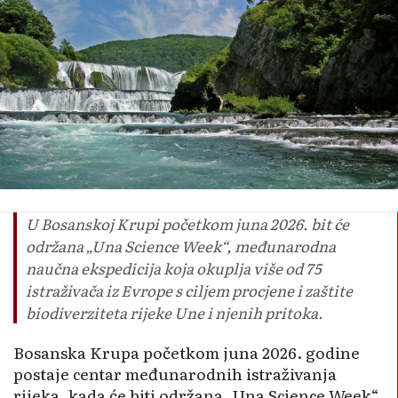
U Bosanskoj Krupi početkom juna 2026. bit će
održana „Una Science Week“, međunarodna
naučna ekspedicija koja okuplja više od 75
istraživača iz Evrope s ciljem procjene i zaštite
biodiverziteta rijeke Une i njenih pritoka.
Bosanska Krupa početkom juna 2026. godine
postaje centar međunarodnih istraživanja
rijeka, kada će biti održana „Una Science Week“,