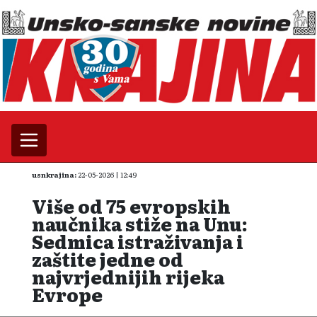
usnkrajina:
22-05-2026 | 12:49
Više od 75 evropskih
naučnika stiže na Unu:
Sedmica istraživanja i
zaštite jedne od
najvrjednijih rijeka
Evrope