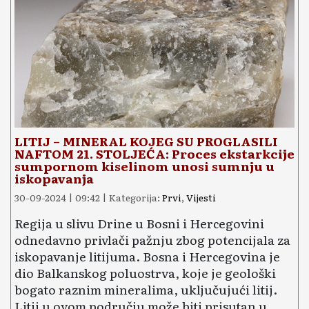
LITIJ – MINERAL KOJEG SU PROGLASILI
NAFTOM 21. STOLJEĆA: Proces ekstarkcije
sumpornom kiselinom unosi sumnju u
iskopavanja
30-09-2024 | 09:42 | Kategorija:
Prvi
,
Vijesti
Regija u slivu Drine u Bosni i Hercegovini
odnedavno privlači pažnju zbog potencijala za
iskopavanje litijuma. Bosna i Hercegovina je
dio Balkanskog poluostrva, koje je geološki
bogato raznim mineralima, uključujući litij.
Litij u ovom području može biti prisutan u