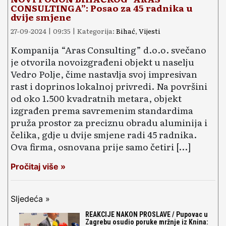
CONSULTINGA”: Posao za 45 radnika u
dvije smjene
27-09-2024 | 09:35 | Kategorija:
Bihać
,
Vijesti
Kompanija “Aras Consulting” d.o.o. svečano
je otvorila novoizgrađeni objekt u naselju
Vedro Polje, čime nastavlja svoj impresivan
rast i doprinos lokalnoj privredi. Na površini
od oko 1.500 kvadratnih metara, objekt
izgrađen prema savremenim standardima
pruža prostor za preciznu obradu aluminija i
čelika, gdje u dvije smjene radi 45 radnika.
Ova firma, osnovana prije samo četiri […]
Pročitaj više »
Sljedeća »
REAKCIJE NAKON PROSLAVE / Pupovac u
Zagrebu osudio poruke mržnje iz Knina: