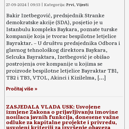
27-09-2024 | 09:53 | Kategorija:
Prvi
,
Vijesti
Bakir Izetbegović, predsjednik Stranke
demokratske akcije (SDA), posjetio je u
Istanbulu kompleks Baykara, poznate turske
kompanije koja je tvorac bespilotne letjelice
Bayraktar. – U društvu predsjednika Odbora i
glavnog tehnološkog direktora Baykara,
Selcuka Bayraktara, Izetbegović je obišao
postrojenja ove kompanije u kojima se
proizvode bespilotne letjelice Bayraktar TB1,
TB2 i TB3, VTOL, Akinci i Kizilelma, […]
Pročitaj više »
ZASJEDALA VLADA USK: Usvojene
izmjene Zakona o prijavljivanju imovine
nosilaca javnih funkcija, donesene važne
odluke za kapitalne projekte i privredu,
usvojeni kriteriji za izvršenje obaveza