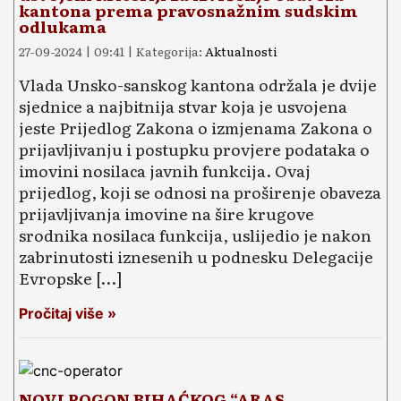
kantona prema pravosnažnim sudskim
odlukama
27-09-2024 | 09:41 | Kategorija:
Aktualnosti
Vlada Unsko-sanskog kantona održala je dvije
sje­dnice a na­jbitnija stvar koja je usvojena
jeste Prijedlog Zakona o izmjenama Zakona o
prijavljivanju i postupku provjere podataka o
imovini nosilaca javnih funkcija. Ovaj
prijedlog, koji se odnosi na proširenje obaveza
prijavljivanja imovine na šire krugove
srodnika nosilaca funkcija, uslijedio je na­kon
zabrinutosti iznesenih u podnesku Delegacije
Evropske […]
Pročitaj više »
NOVI POGON BIHAĆKOG “ARAS