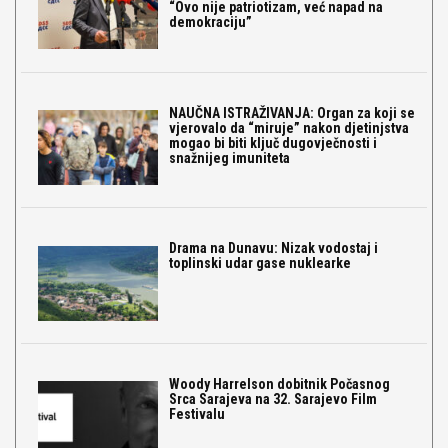
“Ovo nije patriotizam, već napad na
demokraciju”
NAUČNA ISTRAŽIVANJA: Organ za koji se
vjerovalo da “miruje” nakon djetinjstva
mogao bi biti ključ dugovječnosti i
snažnijeg imuniteta
Drama na Dunavu: Nizak vodostaj i
toplinski udar gase nuklearke
Woody Harrelson dobitnik Počasnog
Srca Sarajeva na 32. Sarajevo Film
Festivalu