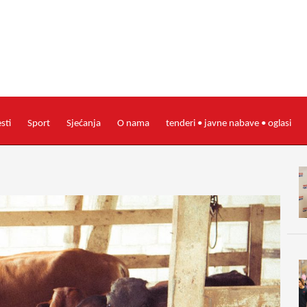
esti
Sport
Sjećanja
O nama
tenderi • javne nabave • oglasi