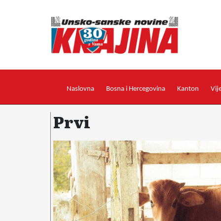
Naslovna
Bosna i Hercegovina
Kanton
Vij
Prvi