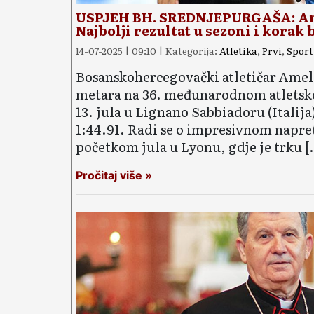
USPJEH BH. SREDNJEPURGAŠA: Ame
Najbolji rezultat u sezoni i korak
14-07-2025 | 09:10 | Kategorija:
Atletika
,
Prvi
,
Sport
Bosanskohercegovački atletičar Amel 
metara na 36. međunarodnom atletsk
13. jula u Lignano Sabbiadoru (Italij
1:44.91. Radi se o impresivnom napre
početkom jula u Lyonu, gdje je trku [
Pročitaj više »