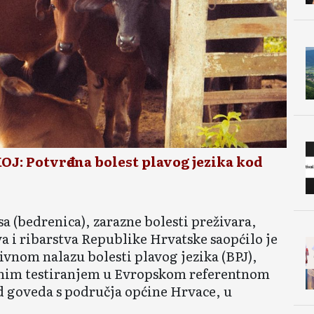
 Potvrđena bolest plavog jezika kod
 (bedrenica), zarazne bolesti preživara,
a i ribarstva Republike Hrvatske saopćilo je
tivnom nalazu bolesti plavog jezika (BPJ),
arnim testiranjem u Evropskom referentnom
od goveda s područja općine Hrvace, u