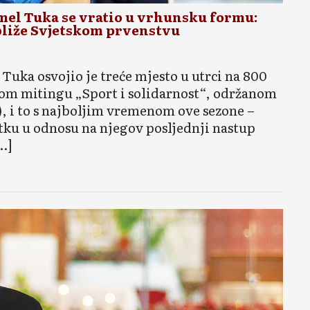
l Tuka se vratio u vrhunsku formu:
 bliže Svjetskom prvenstvu
Tuka osvojio je treće mjesto u utrci na 800
om mitingu „Sport i solidarnost“, održanom
a), i to s najboljim vremenom ove sezone –
tku u odnosu na njegov posljednji nastup
…]