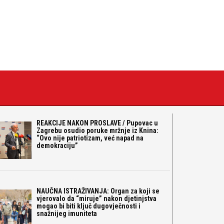
REAKCIJE NAKON PROSLAVE / Pupovac u
Zagrebu osudio poruke mržnje iz Knina:
“Ovo nije patriotizam, već napad na
demokraciju”
NAUČNA ISTRAŽIVANJA: Organ za koji se
vjerovalo da “miruje” nakon djetinjstva
mogao bi biti ključ dugovječnosti i
snažnijeg imuniteta