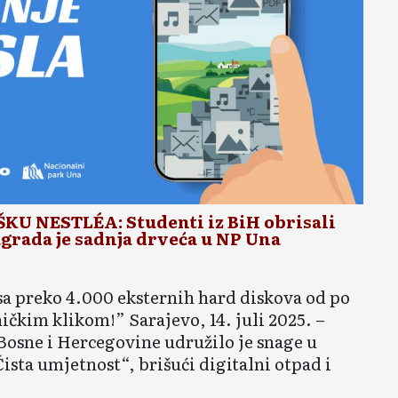
U NESTLÉA: Studenti iz BiH obrisali
agrada je sadnja drveća u NP Una
sa preko 4.000 eksternih hard diskova od po
ičkim klikom!” Sarajevo, 14. juli 2025. –
 Bosne i Hercegovine udružilo je snage u
ista umjetnost“, brišući digitalni otpad i