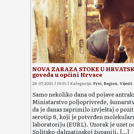
NOVA ZARAZA STOKE U HRVATSKOJ:
goveda u općini Hrvace
28-07-2025 | 19:35 | Kategorija:
Prvi
,
Region
,
Vijesti
Samo nekoliko dana od pojave antraksa
Ministarstvo poljoprivrede, šumarstv
da je danas zaprimilo izvještaj o pozi
serotip 8, koji je potvrđen molekul
laboratoriju (EURL). Uzorak je uzet 
Splitsko-dalmatinskoj županiji. […]