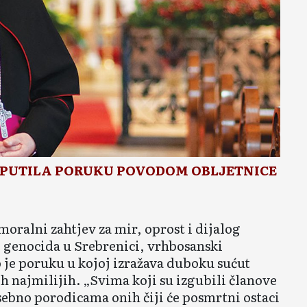
PUTILA PORUKU POVODOM OBLJETNICE
oralni zahtjev za mir, oprost i dijalog
 genocida u Srebrenici, vrhbosanski
je poruku u kojoj izražava duboku sućut
 najmilijih. „Svima koji su izgubili članove
osebno porodicama onih čiji će posmrtni ostaci