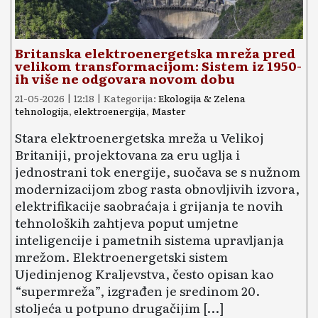
Britanska elektroenergetska mreža pred
velikom transformacijom: Sistem iz 1950-
ih više ne odgovara novom dobu
21-05-2026 | 12:18 | Kategorija:
Ekologija & Zelena
tehnologija
,
elektroenergija
,
Master
Stara elektroenergetska mreža u Velikoj
Britaniji, projektovana za eru uglja i
jednostrani tok energije, suočava se s nužnom
modernizacijom zbog rasta obnovljivih izvora,
elektrifikacije saobraćaja i grijanja te novih
tehnoloških zahtjeva poput umjetne
inteligencije i pametnih sistema upravljanja
mrežom. Elektroenergetski sistem
Ujedinjenog Kraljevstva, često opisan kao
“supermreža”, izgrađen je sredinom 20.
stoljeća u potpuno drugačijim […]