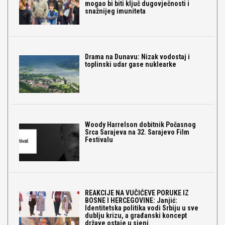
mogao bi biti ključ dugovječnosti i
snažnijeg imuniteta
Drama na Dunavu: Nizak vodostaj i
toplinski udar gase nuklearke
Woody Harrelson dobitnik Počasnog
Srca Sarajeva na 32. Sarajevo Film
Festivalu
REAKCIJE NA VUČIĆEVE PORUKE IZ
BOSNE I HERCEGOVINE: Janjić:
Identitetska politika vodi Srbiju u sve
dublju krizu, a građanski koncept
države ostaje u sjeni