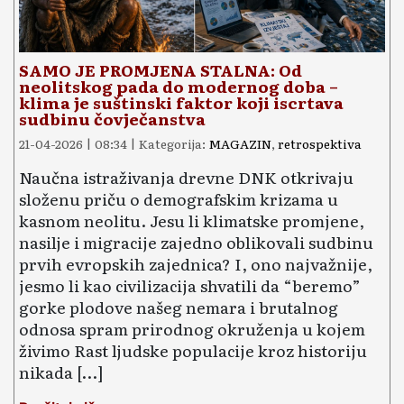
SAMO JE PROMJENA STALNA: Od
neolitskog pada do modernog doba –
klima je suštinski faktor koji iscrtava
sudbinu čovječanstva
21-04-2026 | 08:34 | Kategorija:
MAGAZIN
,
retrospektiva
Naučna istraživanja drevne DNK otkrivaju
složenu priču o demografskim krizama u
kasnom neolitu. Jesu li klimatske promjene,
nasilje i migracije zajedno oblikovali sudbinu
prvih evropskih zajednica? I, ono najvažnije,
jesmo li kao civilizacija shvatili da “beremo”
gorke plodove našeg nemara i brutalnog
odnosa spram prirodnog okruženja u kojem
živimo Rast ljudske populacije kroz historiju
nikada […]