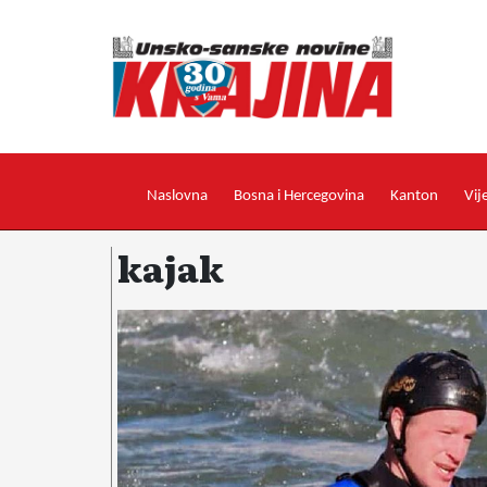
Naslovna
Bosna i Hercegovina
Kanton
Vij
kajak