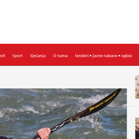
esti
Sport
Sjećanja
O nama
tenderi • javne nabave • oglasi