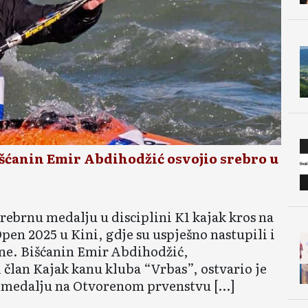
anin Emir Abdihodžić osvojio srebro u
rebrnu medalju u disciplini K1 kajak kros na
en 2025 u Kini, gdje su uspješno nastupili i
ine. Bišćanin Emir Abdihodžić,
 član Kajak kanu kluba “Vrbas”, ostvario je
nu medalju na Otvorenom prvenstvu […]