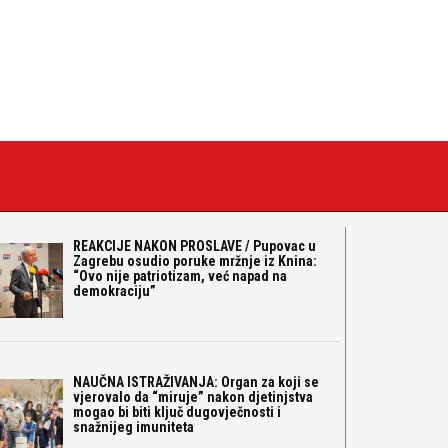
REAKCIJE NAKON PROSLAVE / Pupovac u
Zagrebu osudio poruke mržnje iz Knina:
“Ovo nije patriotizam, već napad na
demokraciju”
NAUČNA ISTRAŽIVANJA: Organ za koji se
vjerovalo da “miruje” nakon djetinjstva
mogao bi biti ključ dugovječnosti i
snažnijeg imuniteta