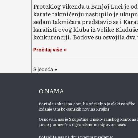
Proteklog vikenda u Banjoj Luci je o
karate takmičenju nastupilo je ukupn
sedam takmičara predstavio se i Kar
karatisti ovog kluba iz Velike Kladuš
konkurenciji. Bodove su osvojila dva
Pročitaj više »
Sljedeća »
O NAMA
Portal usnkrajina.com.ba oficijelno je elektroničko
izdanje Unsko-sanskih novina Krajine
Osnovala nas je Skupštine Unsko-sanskog kantona 
javno poduzeće s ograničenom odgovornošću
Potražite nas na društvenim mrežama: