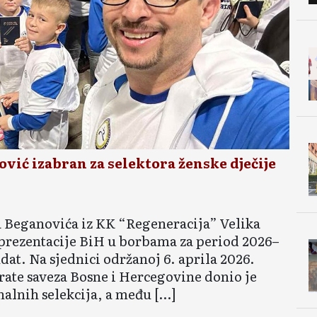
ić izabran za selektora ženske dječije
 Beganovića iz KK “Regeneracija” Velika
eprezentacije BiH u borbama za period 2026–
dat. Na sjednici održanoj 6. aprila 2026.
ate saveza Bosne i Hercegovine donio je
alnih selekcija, a među […]