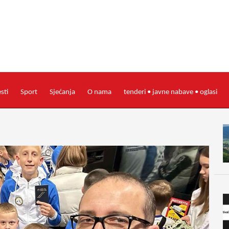
esti
Sport
Sjećanja
O nama
tenderi • javne nabave • oglasi