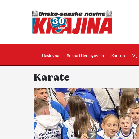
Naslovna
Bosna i Hercegovina
Kanton
Vij
Karate