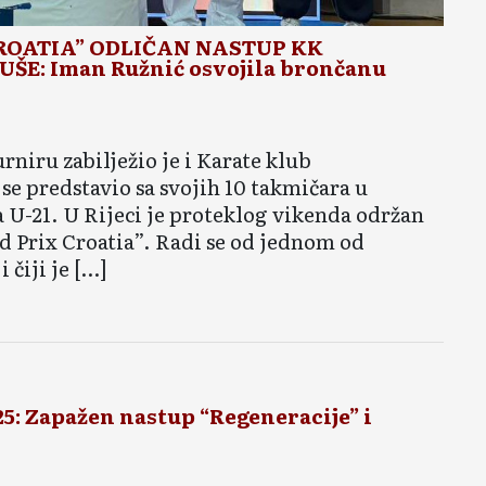
CROATIA” ODLIČAN NASTUP KK
ŠE: Iman Ružnić osvojila brončanu
iru zabilježio je i Karate klub
se predstavio sa svojih 10 takmičara u
a U-21. U Rijeci je proteklog vikenda održan
 Prix Croatia”. Radi se od jednom od
 čiji je […]
: Zapažen nastup “Regeneracije” i