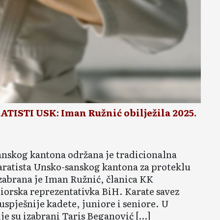
STI USK: Iman Ružnić obilježila 2025.
anskog kantona održana je tradicionalna
karatista Unsko-sanskog kantona za proteklu
zabrana je Iman Ružnić, članica KK
niorska reprezentativka BiH. Karate savez
spješnije kadete, juniore i seniore. U
je su izabrani Taris Beganović […]