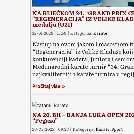
NA RIJEČKOM 34. “GRAND PRIX 
“REGENERACIJA” IZ VELIKE KLADU
medalju (U21)
22-01-2026 | 15:59 | Kategorija:
Karate
Nastup na ovom jakom i masovnom turn
“Regeneracija” iz Velike Kladuše koji 
konkurenciji kadeta, juniora i senior
Međunarodni karate turnir “34. Grand
najkvalitetnijih karate turnira u regiji
Pročitaj više »
NA 20. BH – BANJA LUKA OPEN 2025
“Pegaza”
26-09-2025 | 09:26 | Kategorija:
Karate
,
Sport