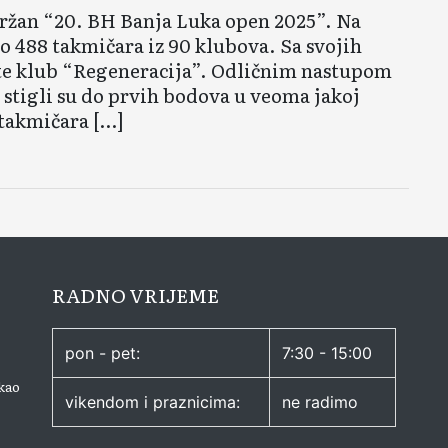
držan “20. BH Banja Luka open 2025”. Na
o 488 takmičara iz 90 klubova. Sa svojih
ate klub “Regeneracija”. Odličnim nastupom
e stigli su do prvih bodova u veoma jakoj
 takmičara […]
RADNO VRIJEME
pon - pet:
7:30 - 15:00
kao
vikendom i praznicima:
ne radimo