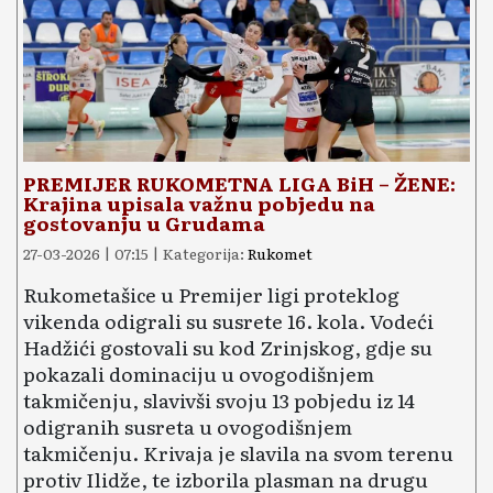
PREMIJER RUKOMETNA LIGA BiH – ŽENE:
Krajina upisala važnu pobjedu na
gostovanju u Grudama
27-03-2026 | 07:15 | Kategorija:
Rukomet
Rukometašice u Premijer ligi proteklog
vikenda odigrali su susrete 16. kola. Vodeći
Hadžići gostovali su kod Zrinjskog, gdje su
pokazali dominaciju u ovogodišnjem
takmičenju, slavivši svoju 13 pobjedu iz 14
odigranih susreta u ovogodišnjem
takmičenju. Krivaja je slavila na svom terenu
protiv Ilidže, te izborila plasman na drugu