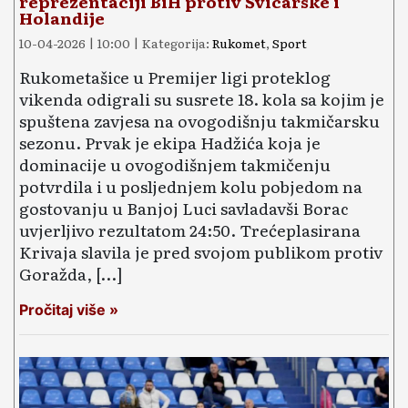
reprezentaciji BiH protiv Švicarske i
Holandije
10-04-2026 | 10:00 | Kategorija:
Rukomet
,
Sport
Rukometašice u Premijer ligi proteklog
vikenda odigrali su susrete 18. kola sa kojim je
spuštena zavjesa na ovogodišnju takmičarsku
sezonu. Prvak je ekipa Hadžića koja je
dominacije u ovogodišnjem takmičenju
potvrdila i u posljednjem kolu pobjedom na
gostovanju u Banjoj Luci savladavši Borac
uvjerljivo rezultatom 24:50. Trećeplasirana
Krivaja slavila je pred svojom publikom protiv
Goražda, […]
Pročitaj više »