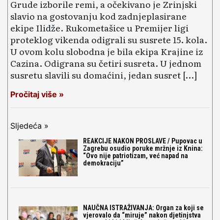
Grude izborile remi, a očekivano je Zrinjski
slavio na gostovanju kod zadnjeplasirane
ekipe Ilidže. Rukometašice u Premijer ligi
proteklog vikenda odigrali su susrete 15. kola.
U ovom kolu slobodna je bila ekipa Krajine iz
Cazina. Odigrana su četiri susreta. U jednom
susretu slavili su domaćini, jedan susret […]
Pročitaj više »
Sljedeća »
REAKCIJE NAKON PROSLAVE / Pupovac u
Zagrebu osudio poruke mržnje iz Knina:
“Ovo nije patriotizam, već napad na
demokraciju”
NAUČNA ISTRAŽIVANJA: Organ za koji se
vjerovalo da “miruje” nakon djetinjstva