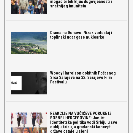
mogao bi biti ključ dugovječnosti i
snažnijeg imuniteta
Drama na Dunavu: Nizak vodostaj i
toplinski udar gase nuklearke
Woody Harrelson dobitnik Počasnog
Srca Sarajeva na 32. Sarajevo Film
Festivalu
REAKCIJE NA VUČIĆEVE PORUKE IZ
BOSNE I HERCEGOVINE: Janjić:
Identitetska politika vodi Srbiju u sve
dublju krizu, a građanski koncept
države ostaje u sjeni