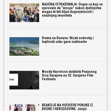
NAUČNA ISTRAŽIVANJA: Organ za koji se
vjerovalo da “miruje” nakon djetinjstva
mogao bi biti ključ dugovječnosti i
snažnijeg imuniteta
Drama na Dunavu: Nizak vodostaj i
toplinski udar gase nuklearke
Woody Harrelson dobitnik Počasnog
Srca Sarajeva na 32. Sarajevo Film
Festivalu
REAKCIJE NA VUČIĆEVE PORUKE IZ
BOSNE I HERCEGOVINE: Janjić: