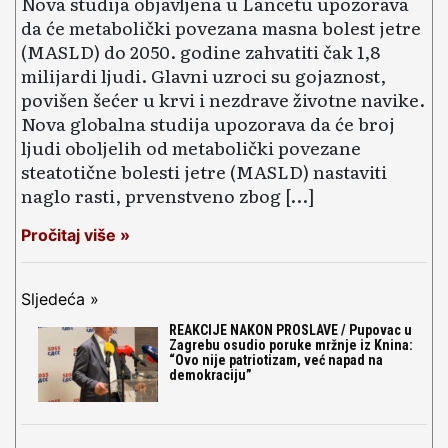
Nova studija objavljena u Lancetu upozorava
da će metabolički povezana masna bolest jetre
(MASLD) do 2050. godine zahvatiti čak 1,8
milijardi ljudi. Glavni uzroci su gojaznost,
povišen šećer u krvi i nezdrave životne navike.
Nova globalna studija upozorava da će broj
ljudi oboljelih od metabolički povezane
steatotične bolesti jetre (MASLD) nastaviti
naglo rasti, prvenstveno zbog […]
Pročitaj više »
Sljedeća »
REAKCIJE NAKON PROSLAVE / Pupovac u
Zagrebu osudio poruke mržnje iz Knina:
“Ovo nije patriotizam, već napad na
demokraciju”