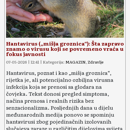
Hantavirus („mišja groznica“): Šta zapravo
znamo o virusu koji se povremeno vraća u
fokus javnosti
07-05-2026 | 12:41 | Kategorija:
MAGAZIN
,
Zdravlje
Hantavirus, poznat i kao „mišja groznica“,
rijetka je, ali potencijalno ozbiljna virusna
infekcija koja se prenosi sa glodara na
čovjeka. Tekst donosi pregled simptoma,
načina prenosa i realnih rizika bez
senzacionalizma. Posljednjih dana u dijelu
međunarodnih medija ponovo se spominju
hantavirusi zbog pojedinačnih izolovanih
slučajeva zaraze u različitim dijelovima svijeta