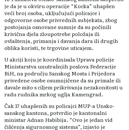
je da je u okviru operacije “Kocka” uhapšen
veći broj osoba, uključujući policajce i
odgovorne osobe privrednih subjekata, zbog
postojanja osnovane sumnje da su počinili
krivična djela zloupotrebe položaja ili
ovlaštenja, primanja i davanja dara ili drugih
oblika koristi, te trgovine uticajem.
U akciji koju je koordinisala Uprava policije
Ministarstva unutrašnjih poslova Federacije
BiH, na području Sanskog Mosta i Prijedora
privedene osobe osumnjičene da su primale ili
davale mito s ciljem prikrivanja nezakonitosti u
radu rudnika mrkog uglja Kamengrad.
Čak 17 uhapšenih su policajci MUP-a Unsko-
sanskog kantona, potvrdio je kantonalni
ministar Adnan Habibija. “Ovo je jedan vid
čišćenja sigurnosnog sistema”, izjavio je