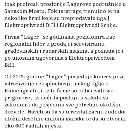
ipak pretresli prostorije Lagerove podružnice u
Sanskom Mostu. Fokus istrage trenutno je na
nekoliko firmi koje su preprodavale ugalj
Elektroprivredi BiH i Elektroprivredi Srbije.
Firma “Lager” se godinama pozicionira kao
regionalni lider u prodaji i servisiranju
građevinskih i rudarskih mašina, a poznata je i
po unosnim ugovorima s Elektroprivredom
BiH.
Od 2015. godine “Lager” posjeduje koncesiju za
istraživanje i eksploataciju mrkog uglja u
Kamengradu, a iz te firme su odbacivali sve
prigovore, tvrdeći da posluju u skladu sa
zakonom i da posjeduju sve potrebne okolišne
dozvole. Naveli su da su u revitalizaciju rudnika
uložili desetine miliona maraka te da su otvorili
oko 600 radnih mjesta.