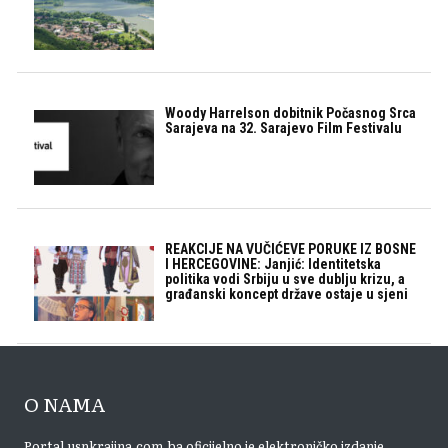
Woody Harrelson dobitnik Počasnog Srca
Sarajeva na 32. Sarajevo Film Festivalu
REAKCIJE NA VUČIĆEVE PORUKE IZ BOSNE
I HERCEGOVINE: Janjić: Identitetska
politika vodi Srbiju u sve dublju krizu, a
građanski koncept države ostaje u sjeni
O NAMA
Portal usnkrajina.com.ba oficijelno je elektroničko izdanje