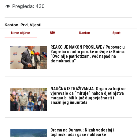
Pregleda:
430
Kanton
,
Prvi
,
Vijesti
Nove objave
BiH
Kanton
Sport
REAKCIJE NAKON PROSLAVE / Pupovac u
Zagrebu osudio poruke mržnje iz Knina:
“Ovo nije patriotizam, već napad na
demokraciju”
NAUČNA ISTRAŽIVANJA: Organ za koji se
vjerovalo da “miruje” nakon djetinjstva
mogao bi biti ključ dugovječnosti i
snažnijeg imuniteta
Drama na Dunavu: Nizak vodostaj i
toplinski udar gase nuklearke