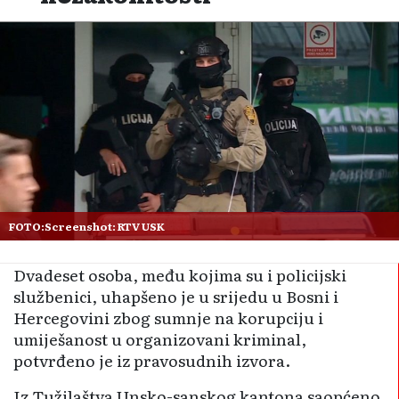
FOTO:Screenshot: RTV USK
Dvadeset osoba, među kojima su i policijski
službenici, uhapšeno je u srijedu u Bosni i
Hercegovini zbog sumnje na korupciju i
umiješanost u organizovani kriminal,
potvrđeno je iz pravosudnih izvora.
Iz Tužilaštva Unsko-sanskog kantona saopćeno