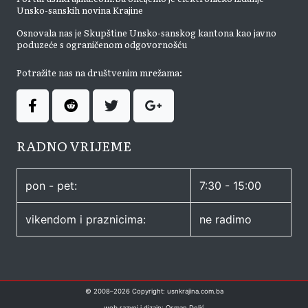
Unsko-sanskih novina Krajine
Osnovala nas je Skupštine Unsko-sanskog kantona kao javno
poduzeće s ograničenom odgovornošću
Potražite nas na društvenim mrežama:
RADNO VRIJEME
pon - pet:
7:30 - 15:00
vikendom i praznicima:
ne radimo
© 2008–
2026
Copyright: usnkrajina.com.ba
web razvoj i dizajn: Osman Delić