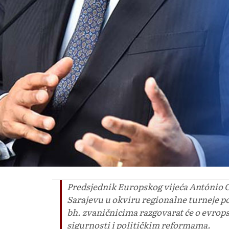
Predsjednik Europskog vijeća António C
Sarajevu u okviru regionalne turneje 
bh. zvaničnicima razgovarat će o evrop
sigurnosti i političkim reformama.