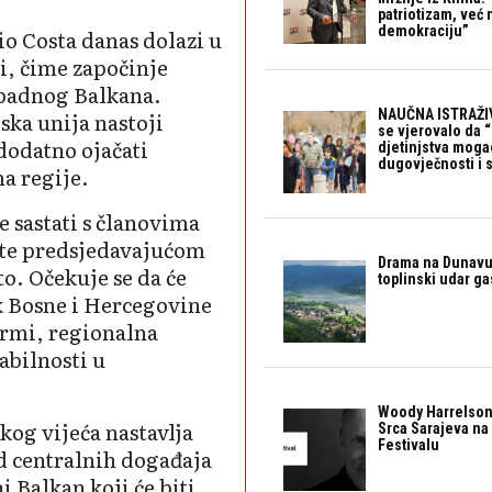
patriotizam, već
demokraciju”
o Costa danas dolazi u
i, čime započinje
padnog Balkana.
NAUČNA ISTRAŽIV
ska unija nastoji
se vjerovalo da 
 dodatno ojačati
djetinjstva mogao 
dugovječnosti i 
a regije.
 sastati s članovima
 te predsjedavajućom
Drama na Dunavu:
o. Očekuje se da će
toplinski udar g
k Bosne i Hercegovine
rmi, regionalna
tabilnosti u
Woody Harrelson
og vijeća nastavlja
Srca Sarajeva na 
Festivalu
d centralnih događaja
 Balkan koji će biti