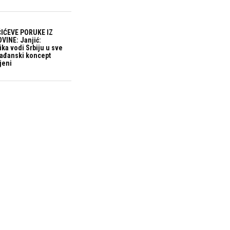
IĆEVE PORUKE IZ
VINE: Janjić:
ika vodi Srbiju u sve
građanski koncept
jeni