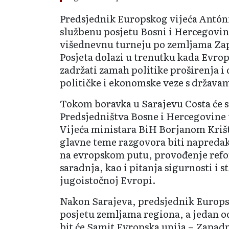
Predsjednik Europskog vijeća Antóni
službenu posjetu Bosni i Hercegovin
višednevnu turneju po zemljama Za
Posjeta dolazi u trenutku kada Evrop
zadržati zamah politike proširenja i
političke i ekonomske veze s državam
Tokom boravka u Sarajevu Costa će se
Predsjedništva Bosne i Hercegovine
Vijeća ministara BiH Borjanom Krišt
glavne teme razgovora biti napreda
na evropskom putu, provođenje refo
saradnja, kao i pitanja sigurnosti i s
jugoistočnoj Evropi.
Nakon Sarajeva, predsjednik Europsk
posjetu zemljama regiona, a jedan o
bit će Samit Evropska unija – Zapadni