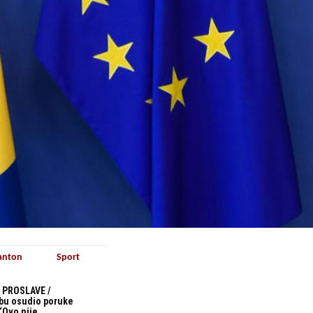
anton
Sport
 PROSLAVE /
bu osudio poruke
“Ovo nije