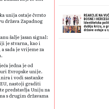
ka unija ostaje čvrsto
REAKCIJE NA VUČ
BOSNE I HERCEGO
ivu država Zapadnog
Identitetska polit
dublju krizu, a 
države ostaje u s
u šalje jasan signal:
i je stvarna, kao i
 a sada je vrijeme za
a.
eća jedna je od
turi Evropske unije.
nira i vodi sastanke
 EU, nastoji graditi
te predstavlja Uniju na
ima s drugim državama