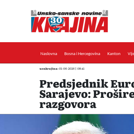
Naslovna
Bosna i Hercegovina
Kanton
Vij
usnkrajina:
01-06-2026 | 08:41
Predsjednik Euro
Sarajevo: Prošire
razgovora