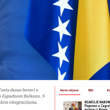
osta danas boravi u
Nove objave
BiH
K
po Zapadnom Balkanu. S
skim integracijama,
REAKCIJE NAKON
Pupovac u Zagre
mržnje iz Knina: 