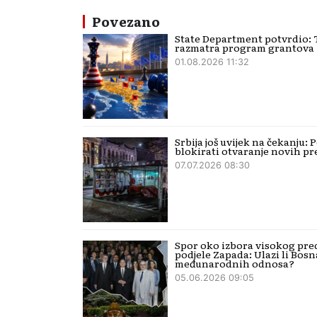
Povezano
State Department potvrdio:
razmatra program grantova 
01.08.2026 11:32
Srbija još uvijek na čekanju:
blokirati otvaranje novih pr
07.07.2026 08:30
Spor oko izbora visokog pre
podjele Zapada: Ulazi li Bos
međunarodnih odnosa?
05.06.2026 09:05