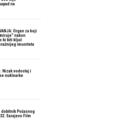
 napad na
ANJA: Organ za koji
“miruje” nakon
bi biti ključ
snažnijeg imuniteta
 Nizak vodostaj i
ase nuklearke
 dobitnik Počasnog
32. Sarajevo Film