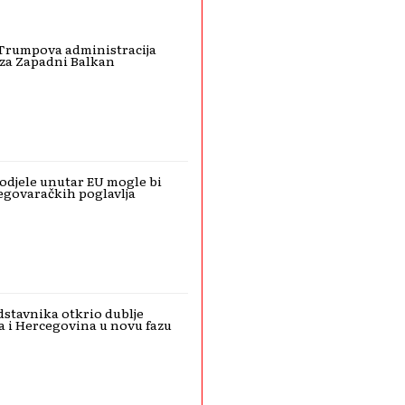
 Trumpova administracija
za Zapadni Balkan
 Podjele unutar EU mogle bi
egovaračkih poglavlja
dstavnika otkrio dublje
na i Hercegovina u novu fazu