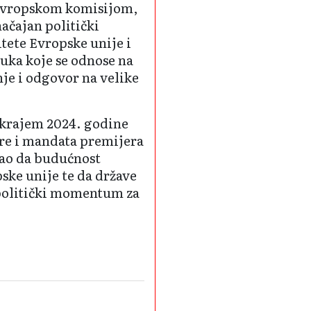
a Evropskom komisijom,
ačajan politički
itete Evropske unije i
uka koje se odnose na
nje i odgovor na velike
o krajem 2024. godine
re i mandata premijera
vao da budućnost
ke unije te da države
 politički momentum za