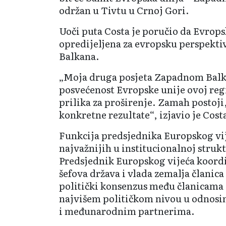
održan u Tivtu u Crnoj Gori.
Uoči puta Costa je poručio da Evrops
opredijeljena za evropsku perspekt
Balkana.
„Moja druga posjeta Zapadnom Balkan
posvećenost Evropske unije ovoj regij
prilika za proširenje. Zamah postoji,
konkretne rezultate“, izjavio je Cost
Funkcija predsjednika Europskog vij
najvažnijih u institucionalnoj struk
Predsjednik Europskog vijeća koordi
šefova država i vlada zemalja članica
politički konsenzus među članicama 
najvišem političkom nivou u odnos
i međunarodnim partnerima.