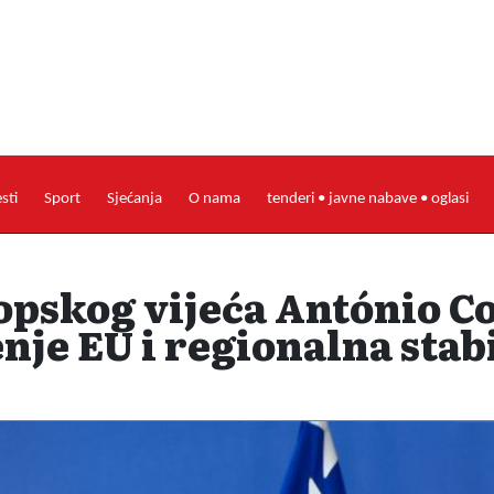
esti
Sport
Sjećanja
O nama
tenderi • javne nabave • oglasi
pskog vijeća António Cos
nje EU i regionalna stab