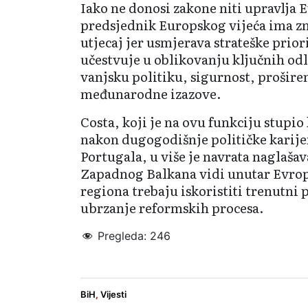
Iako ne donosi zakone niti upravlj
predsjednik Europskog vijeća ima zn
utjecaj jer usmjerava strateške prior
učestvuje u oblikovanju ključnih odl
vanjsku politiku, sigurnost, prošire
međunarodne izazove.
Costa, koji je na ovu funkciju stupi
nakon dugogodišnje političke karije
Portugala, u više je navrata naglaša
Zapadnog Balkana vidi unutar Evrops
regiona trebaju iskoristiti trenutni
ubrzanje reformskih procesa.
Pregleda:
246
António Costa
EU
BiH
,
Vijesti