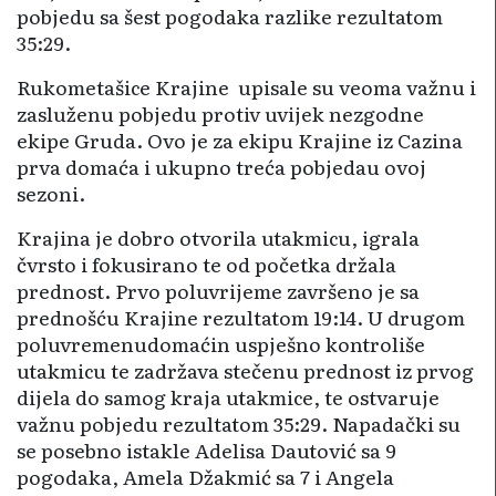
pobjedu sa šest pogodaka razlike rezultatom
35:29.
Rukometašice Krajine upisale su veoma važnu i
zasluženu pobjedu protiv uvijek nezgodne
ekipe Gruda. Ovo je za ekipu Krajine iz Cazina
prva domaća i ukupno treća pobjedau ovoj
sezoni.
Krajina je dobro otvorila utakmicu, igrala
čvrsto i fokusirano te od početka držala
prednost. Prvo poluvrijeme završeno je sa
prednošću Krajine rezultatom 19:14. U drugom
poluvremenudomaćin uspješno kontroliše
utakmicu te zadržava stečenu prednost iz prvog
dijela do samog kraja utakmice, te ostvaruje
važnu pobjedu rezultatom 35:29. Napadački su
se posebno istakle Adelisa Dautović sa 9
pogodaka, Amela Džakmić sa 7 i Angela