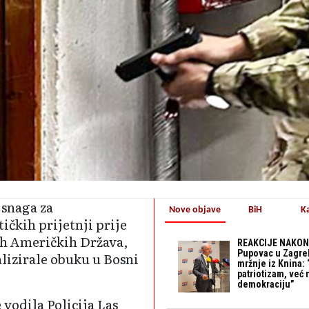
 snaga za
Nove objave
BiH
K
ičkih prijetnji prije
ih Američkih Država,
REAKCIJE NAKON
Pupovac u Zagre
alizirale obuku u Bosni
mržnje iz Knina: 
patriotizam, već
demokraciju”
vodila Policija Las