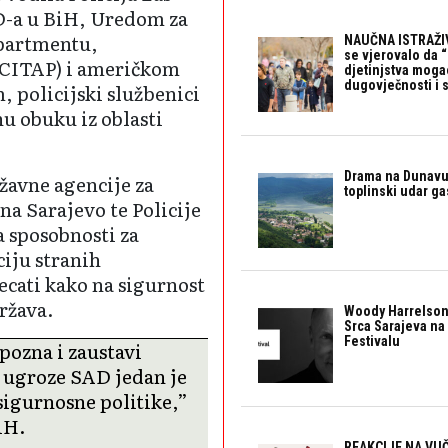
D-a u BiH, Uredom za
epartmentu,
NAUČNA ISTRAŽIV
se vjerovalo da 
CITAP) i američkom
djetinjstva mogao 
dugovječnosti i 
policijski službenici
nu obuku iz oblasti
Drama na Dunavu:
žavne agencije za
toplinski udar g
na Sarajevo te Policije
a sposobnosti za
ciju stranih
ecati kako na sigurnost
ržava.
Woody Harrelson
Srca Sarajeva na 
Festivalu
pozna i zaustavi
o ugroze SAD jedan je
sigurnosne politike,”
iH.
REAKCIJE NA VUČ