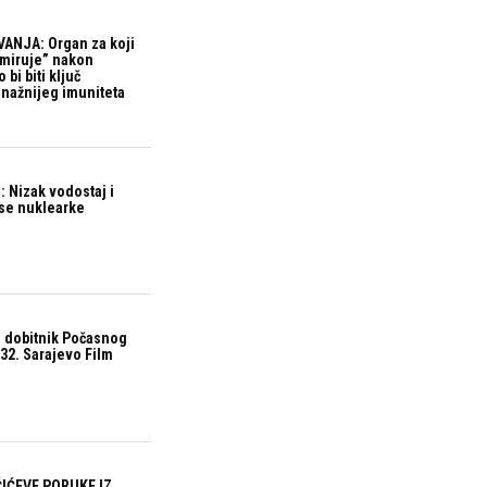
ANJA: Organ za koji
“miruje” nakon
bi biti ključ
snažnijeg imuniteta
 Nizak vodostaj i
ase nuklearke
 dobitnik Počasnog
32. Sarajevo Film
IĆEVE PORUKE IZ