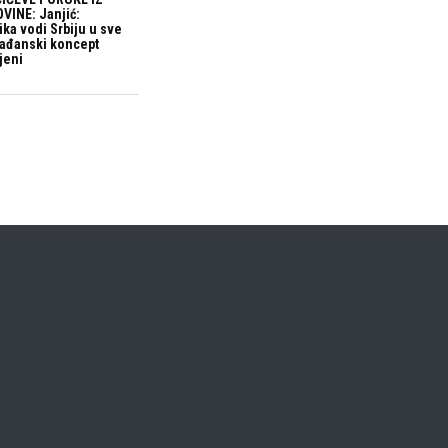
VINE: Janjić:
ika vodi Srbiju u sve
građanski koncept
jeni