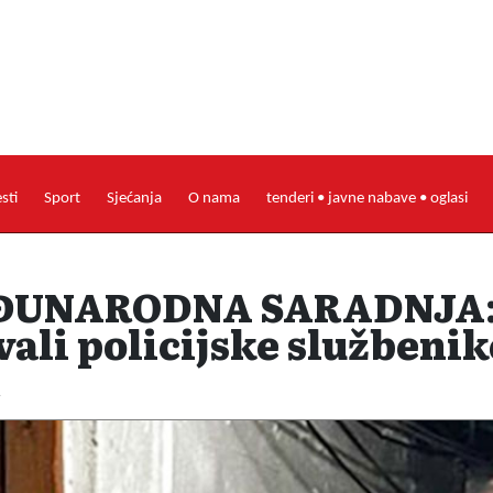
esti
Sport
Sjećanja
O nama
tenderi • javne nabave • oglasi
EĐUNARODNA SARADNJA:
ali policijske službenik