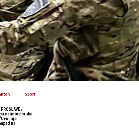
anton
Sport
 PROSLAVE /
bu osudio poruke
“Ovo nije
 napad na