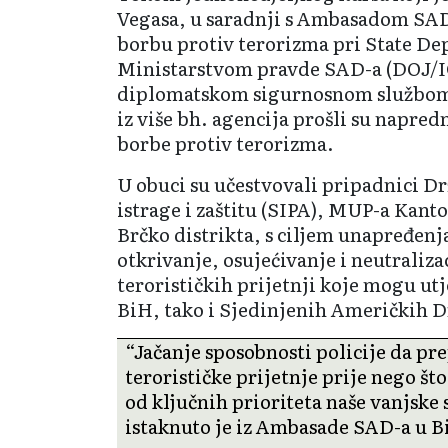
Vegasa, u saradnji s Ambasadom SA
borbu protiv terorizma pri State D
Ministarstvom pravde SAD-a (DOJ/I
diplomatskom sigurnosnom službom, 
iz više bh. agencija prošli su napred
borbe protiv terorizma.
U obuci su učestvovali pripadnici Dr
istrage i zaštitu (SIPA), MUP-a Kanto
Brčko distrikta, s ciljem unapređenj
otkrivanje, osujećivanje i neutraliza
terorističkih prijetnji koje mogu utj
BiH, tako i Sjedinjenih Američkih D
“Jačanje sposobnosti policije da pre
terorističke prijetnje prije nego št
od ključnih prioriteta naše vanjske 
istaknuto je iz Ambasade SAD-a u B