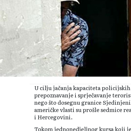
U cilju jačanja kapaciteta policijskih
prepoznavanje i sprječavanje terorist
nego što dosegnu granice Sjedinjen
američke vlasti su prošle sedmice re
i Hercegovini.
Tokom jednonedjeljnog kursa koji je 