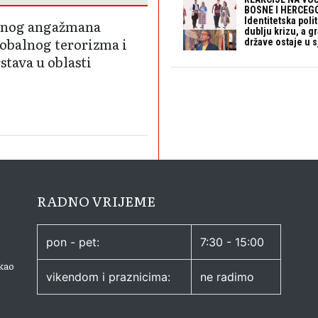
BOSNE I HERCEGO
Identitetska polit
odnog angažmana
dublju krizu, a 
lobalnog terorizma i
države ostaje u s
stava u oblasti
RADNO VRIJEME
pon - pet:
7:30 - 15:00
kao
vikendom i praznicima:
ne radimo