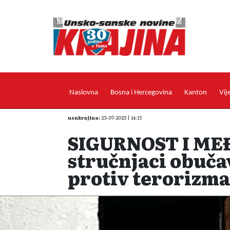
Naslovna
Bosna i Hercegovina
Kanton
Vij
usnkrajina:
23-07-2025 | 14:15
SIGURNOST I M
stručnjaci obučav
protiv terorizma