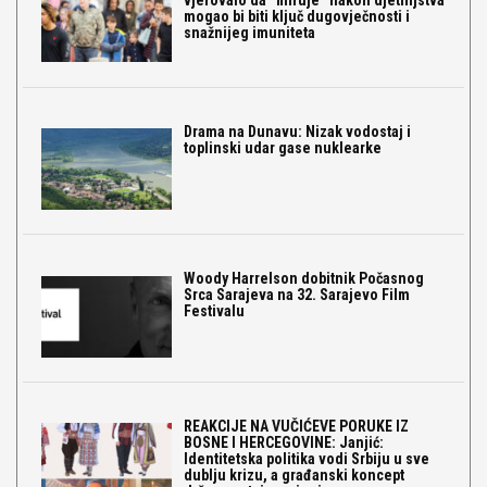
mogao bi biti ključ dugovječnosti i
snažnijeg imuniteta
Drama na Dunavu: Nizak vodostaj i
toplinski udar gase nuklearke
Woody Harrelson dobitnik Počasnog
Srca Sarajeva na 32. Sarajevo Film
Festivalu
REAKCIJE NA VUČIĆEVE PORUKE IZ
BOSNE I HERCEGOVINE: Janjić:
Identitetska politika vodi Srbiju u sve
dublju krizu, a građanski koncept