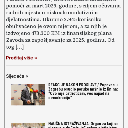
pomoći za mart 2025. godine, s ciljem očuvanja
radnih mjesta u niskoakumulativnim
djelatnostima. Ukupno 2.945 korisnika
obuhvaćeno je ovom mjerom, a za njih je
izdvojeno 473.300 KM iz finansijskog plana
Zavoda za zapošljavanje za 2025. godinu. Od
tog […]
Pročitaj više »
Sljedeća »
REAKCIJE NAKON PROSLAVE / Pupovac u
Zagrebu osudio poruke mržnje iz Knina:
“Ovo nije patriotizam, već napad na
demokraciju”
NAUČNA ISTRAŽIVANJA: Organ za koji se
vjerovalo da “miruje” nakon djetinjstva