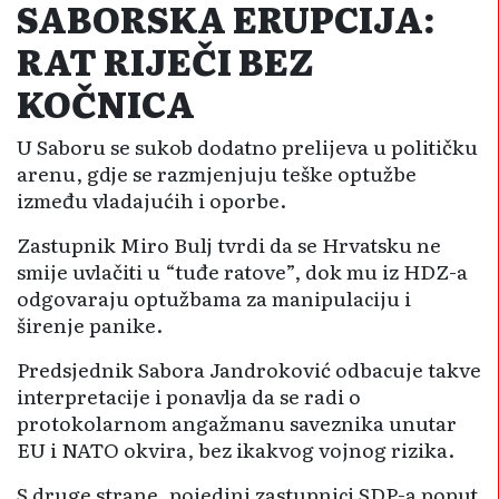
SABORSKA ERUPCIJA:
RAT RIJEČI BEZ
KOČNICA
U Saboru se sukob dodatno prelijeva u političku
arenu, gdje se razmjenjuju teške optužbe
između vladajućih i oporbe.
Zastupnik Miro Bulj tvrdi da se Hrvatsku ne
smije uvlačiti u “tuđe ratove”, dok mu iz HDZ-a
odgovaraju optužbama za manipulaciju i
širenje panike.
Predsjednik Sabora Jandroković odbacuje takve
interpretacije i ponavlja da se radi o
protokolarnom angažmanu saveznika unutar
EU i NATO okvira, bez ikakvog vojnog rizika.
S druge strane, pojedini zastupnici SDP-a poput