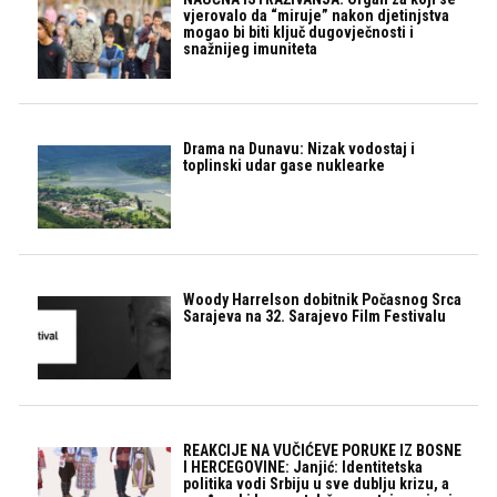
vjerovalo da “miruje” nakon djetinjstva
mogao bi biti ključ dugovječnosti i
snažnijeg imuniteta
Drama na Dunavu: Nizak vodostaj i
toplinski udar gase nuklearke
Woody Harrelson dobitnik Počasnog Srca
Sarajeva na 32. Sarajevo Film Festivalu
REAKCIJE NA VUČIĆEVE PORUKE IZ BOSNE
I HERCEGOVINE: Janjić: Identitetska
politika vodi Srbiju u sve dublju krizu, a