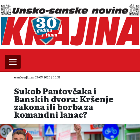
usnkrajina:
03-07-2026 | 10:37
Sukob Pantovčaka i
Banskih dvora: Kršenje
zakona ili borba za
komandni lanac?