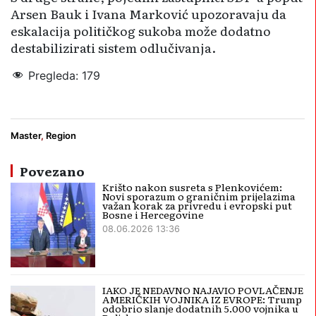
Arsen Bauk i Ivana Marković upozoravaju da
eskalacija političkog sukoba može dodatno
destabilizirati sistem odlučivanja.
Pregleda:
179
Andrej Plenković
NATO
Zoran Milanović
Master
,
Region
Povezano
Krišto nakon susreta s Plenkovićem:
Novi sporazum o graničnim prijelazima
važan korak za privredu i evropski put
Bosne i Hercegovine
08.06.2026 13:36
IAKO JE NEDAVNO NAJAVIO POVLAČENJE
AMERIČKIH VOJNIKA IZ EVROPE: Trump
odobrio slanje dodatnih 5.000 vojnika u