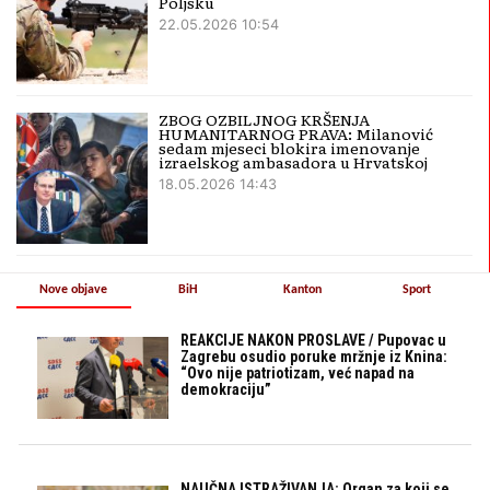
Poljsku
22.05.2026 10:54
ZBOG OZBILJNOG KRŠENJA
HUMANITARNOG PRAVA: Milanović
sedam mjeseci blokira imenovanje
izraelskog ambasadora u Hrvatskoj
18.05.2026 14:43
Nove objave
BiH
Kanton
Sport
REAKCIJE NAKON PROSLAVE / Pupovac u
Zagrebu osudio poruke mržnje iz Knina:
“Ovo nije patriotizam, već napad na
demokraciju”
NAUČNA ISTRAŽIVANJA: Organ za koji se