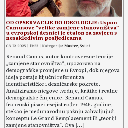
OD OPSERVACIJE DO IDEOLOGIJE: Uspon
Camusove “velike zamjene stanovništva”
u evropskoj desnici je etalon za zavjeru s
nesakledivim posljedicama
08-12-2025 | 13:23 | Kategorija:
Master
,
Svijet
Renaud Camus, autor kontroverzne teorije
„zamjene stanovništva“, upozorava na
demografske promjene u Evropi, dok njegova
ideja postaje ključni referent za
identitarističke i desničarske pokrete.
Analiziramo njegove tvrdnje, kritike i realne
demografske činjenice. Renaud Camus,
francuski pisac i esejist rođen 1946. godine,
stekao je međunarodnu pažnju zahvaljujući
konceptu Le Grand Remplacement ili „teoriji
zamjene stanovništva“. Ova […]