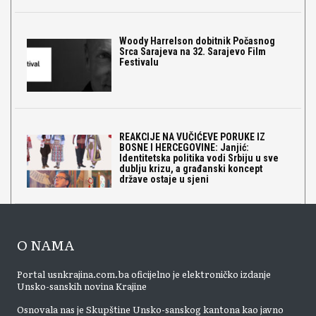
Woody Harrelson dobitnik Počasnog
Srca Sarajeva na 32. Sarajevo Film
Festivalu
REAKCIJE NA VUČIĆEVE PORUKE IZ
BOSNE I HERCEGOVINE: Janjić:
Identitetska politika vodi Srbiju u sve
dublju krizu, a građanski koncept
države ostaje u sjeni
O NAMA
Portal usnkrajina.com.ba oficijelno je elektroničko izdanje
Unsko-sanskih novina Krajine
Osnovala nas je Skupštine Unsko-sanskog kantona kao javno