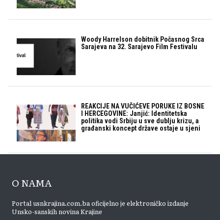
Woody Harrelson dobitnik Počasnog Srca
Sarajeva na 32. Sarajevo Film Festivalu
REAKCIJE NA VUČIĆEVE PORUKE IZ BOSNE
I HERCEGOVINE: Janjić: Identitetska
politika vodi Srbiju u sve dublju krizu, a
građanski koncept države ostaje u sjeni
O NAMA
Portal usnkrajina.com.ba oficijelno je elektroničko izdanje
Unsko-sanskih novina Krajine