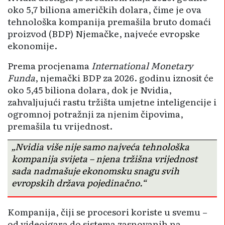
oko 5,7 biliona američkih dolara, čime je ova
tehnološka kompanija premašila bruto domaći
proizvod (BDP) Njemačke, najveće evropske
ekonomije.
Prema procjenama
International Monetary
Funda
, njemački BDP za 2026. godinu iznosit će
oko 5,45 biliona dolara, dok je Nvidia,
zahvaljujući rastu tržišta umjetne inteligencije i
ogromnoj potražnji za njenim čipovima,
premašila tu vrijednost.
„Nvidia više nije samo najveća tehnološka
kompanija svijeta – njena tržišna vrijednost
sada nadmašuje ekonomsku snagu svih
evropskih država pojedinačno.“
Kompanija, čiji se procesori koriste u svemu –
od videoigara do sistema zasnovanih na