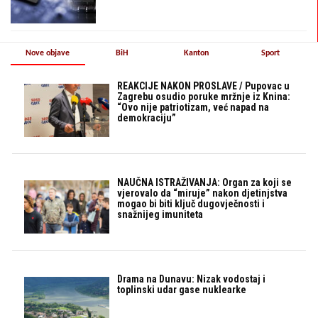
Nove objave
BiH
Kanton
Sport
REAKCIJE NAKON PROSLAVE / Pupovac u
Zagrebu osudio poruke mržnje iz Knina:
“Ovo nije patriotizam, već napad na
demokraciju”
NAUČNA ISTRAŽIVANJA: Organ za koji se
vjerovalo da “miruje” nakon djetinjstva
mogao bi biti ključ dugovječnosti i
snažnijeg imuniteta
Drama na Dunavu: Nizak vodostaj i
toplinski udar gase nuklearke