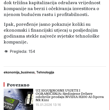
dok tržišna kapitalizacija odražava vrijednost
kompanije na berzi i očekivanja investitora o
njenom budućem rastu i profitabilnosti.
Ipak, poređenje jasno pokazuje koliki su
ekonomski i financijski utjecaj u posljednjim
godinama stekle najveće svjetske tehnološke
kompanije.
Pregleda:
154
čip
NVIDIA
procesor
ekonomija_business
,
Tehnologija
Povezano
UZ SIGURNOSNE UVJETE I
OGRANIČENJA: Sjedinjene Države
odobrile prodaju NVIDIA H200 AI čipova
NR Kini
15.01.2026 13:16