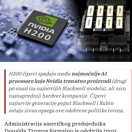
H200 čipovi spadaju među
najmoćnije AI
procesore koje Nvidia trenutno proizvodi
(drugi
po snazi iza najnovijih Blackwell modela), ali nisu
najnapredniji hardver kompanije. Čipovi
najnovije generacije poput Blackwell i Rubin
ostaju izvan opsega ove odobrene politike izvoza.
Administracija američkog predsjednika
Donalda Trumpa formalno je odobrila izvoz