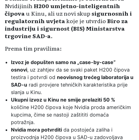
Nvidijinih
H200 umjetno-inteligentnih
čipova
u Kinu, ali uz novi skup
sigurnosnih i
regulatornih uvjeta
koje je utvrdio
Biro za
industriju i sigurnost (BIS) Ministarstva
trgovine SAD-a
.
Prema tim pravilima:
Izvoz je dopušten samo na „case-by-case“
osnovi
, uz zahtjev da se svaki paket H200 čipova
testira i potvrdi od
neovisnog trećeg laboratorija u
SAD-u
radi provjere tehničkih karakteristika prije
slanja u Kinu.
Ukupni izvoz u Kinu ne smije prelaziti 50 %
količine H200 čipova koje Nvidia proda američkim
kupcima, čime se nastoji zaštititi domaća
potražnja.
Nvidia mora potvrditi
da postojeća zaliha i
proizvodnja H200 čipova u SAD-u zadovoljava