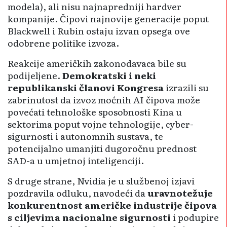
modela), ali nisu najnapredniji hardver
kompanije. Čipovi najnovije generacije poput
Blackwell i Rubin ostaju izvan opsega ove
odobrene politike izvoza.
Reakcije američkih zakonodavaca bile su
podijeljene.
Demokratski i neki
republikanski članovi Kongresa
izrazili su
zabrinutost da izvoz moćnih AI čipova može
povećati tehnološke sposobnosti Kina u
sektorima poput vojne tehnologije, cyber-
sigurnosti i autonomnih sustava, te
potencijalno umanjiti dugoročnu prednost
SAD-a u umjetnoj inteligenciji.
S druge strane, Nvidia je u službenoj izjavi
pozdravila odluku, navodeći da
uravnotežuje
konkurentnost američke industrije čipova
s ciljevima nacionalne sigurnosti
i podupire