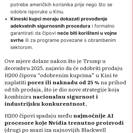
potrebe američkih korisnika prije nego što se
odobre isporuke u Kinu.
Kineski kupci moraju dokazati provođenje
adekvatnih sigurnosnih procedura
i formalno
garantirati da čipovi
neće biti korišteni u vojne
svrhe
ili za programe povezane s obrambenim
sektorom.
Ove mjere dolaze nakon što je Trump u
decembru 2025. najavio da će odobriti prodaju
H200 čipova “odobrenim kupcima” u Kini te
naplatiti
porez ili naknadu od 25 %
na prihod
od tih prodaja, što je dio nove strategije koja
kombinira
nacionalnu sigurnost i
industrijsku konkurentnost
.
H200 čipovi spadaju među
najmoćnije AI
procesore koje Nvidia trenutno proizvodi
(drugi po snazi iza najnovijih Blackwell