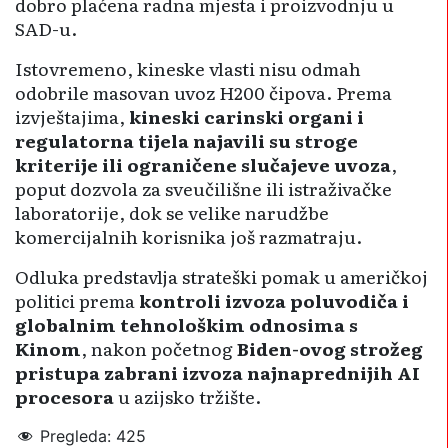
dobro plaćena radna mjesta i proizvodnju u
SAD-u.
Istovremeno, kineske vlasti nisu odmah
odobrile masovan uvoz H200 čipova. Prema
izvještajima,
kineski carinski organi i
regulatorna tijela najavili su stroge
kriterije ili ograničene slučajeve uvoza
,
poput dozvola za sveučilišne ili istraživačke
laboratorije, dok se velike narudžbe
komercijalnih korisnika još razmatraju.
Odluka predstavlja strateški pomak u američkoj
politici prema
kontroli izvoza poluvodiča i
globalnim tehnološkim odnosima s
Kinom
, nakon početnog
Biden-ovog strožeg
pristupa zabrani izvoza najnaprednijih AI
procesora
u azijsko tržište.
Pregleda:
425