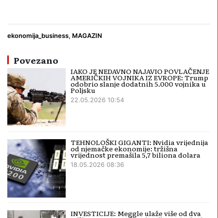
Donald Trump
ekonomija
NVIDIA
tehnologija
ekonomija_business
,
MAGAZIN
Povezano
IAKO JE NEDAVNO NAJAVIO POVLAČENJE
AMERIČKIH VOJNIKA IZ EVROPE: Trump
odobrio slanje dodatnih 5.000 vojnika u
Poljsku
22.05.2026 10:54
TEHNOLOŠKI GIGANTI: Nvidia vrijednija
od njemačke ekonomije: tržišna
vrijednost premašila 5,7 biliona dolara
18.05.2026 08:36
INVESTICIJE: Meggle ulaže više od dva