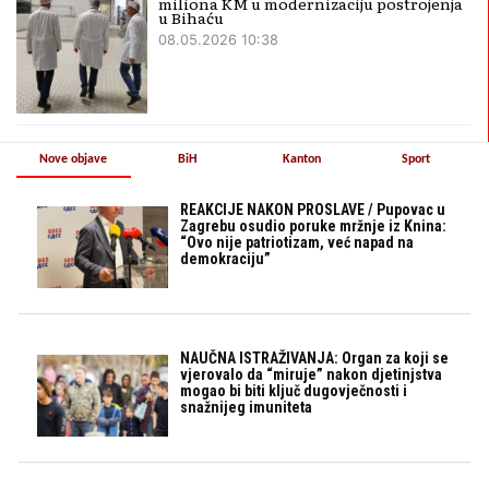
miliona KM u modernizaciju postrojenja
u Bihaću
08.05.2026 10:38
Nove objave
BiH
Kanton
Sport
REAKCIJE NAKON PROSLAVE / Pupovac u
Zagrebu osudio poruke mržnje iz Knina:
“Ovo nije patriotizam, već napad na
demokraciju”
NAUČNA ISTRAŽIVANJA: Organ za koji se
vjerovalo da “miruje” nakon djetinjstva
mogao bi biti ključ dugovječnosti i
snažnijeg imuniteta