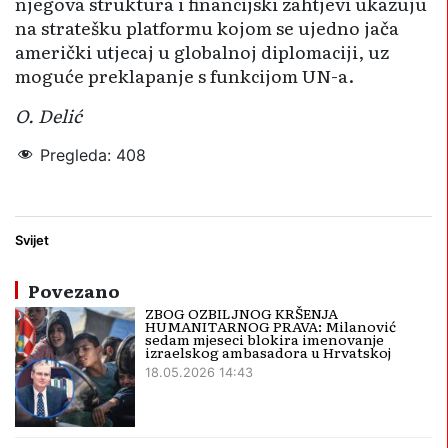
njegova struktura i financijski zahtjevi ukazuju
na stratešku platformu kojom se ujedno jača
američki utjecaj u globalnoj diplomaciji, uz
moguće preklapanje s funkcijom UN-a.
O. Delić
Pregleda:
408
Gaza
Putin
Trump
UN
Svijet
Povezano
ZBOG OZBILJNOG KRŠENJA
HUMANITARNOG PRAVA: Milanović
sedam mjeseci blokira imenovanje
izraelskog ambasadora u Hrvatskoj
18.05.2026 14:43