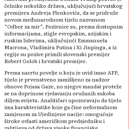
čelnike nekoliko država, uključujući hrvatskog
premijera Andreja Plenkovića, da se pridruže
novom međunarodnom tijelu nazvanom
“Odbor za mir”. Pozivnice su, prema dostupnim
informacijama, stigle evropskim, azijskim i
ruskim liderima, uključujući Emmanuela
Macrona, Vladimira Putina i Xi Jinpinga, a iz
regije su pozive primili slovenski premijer
Robert Golob i hrvatski premijer.
Prema nacrtu povelje u koju je uvid imao AFP,
tijelo je prvenstveno zamišljeno za nadzor
obnove Pojasa Gaze, no njegov mandat proteže
se na doprinose rješavanju oružanih sukoba
diljem svijeta. Analitičari upozoravaju da tijelo
ima karakteristike koje ga čine neformalnom
zamjenom za Ujedinjene nacije: omogućuje
široke ovlasti američkom predsjedniku i
zahtijeva od država visoke financijske