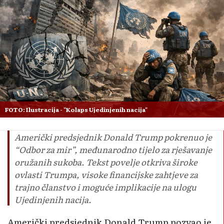
FOTO: Ilustracija - "Kolaps Ujedinjenih nacija"
Američki predsjednik Donald Trump pokrenuo je
“Odbor za mir”, međunarodno tijelo za rješavanje
oružanih sukoba. Tekst povelje otkriva široke
ovlasti Trumpa, visoke financijske zahtjeve za
trajno članstvo i moguće implikacije na ulogu
Ujedinjenih nacija.
Američki predsjednik Donald Trump pozvao je