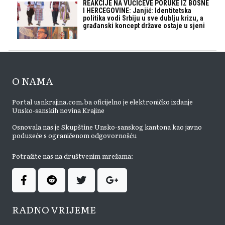
REAKCIJE NA VUČIĆEVE PORUKE IZ BOSNE
I HERCEGOVINE: Janjić: Identitetska
politika vodi Srbiju u sve dublju krizu, a
građanski koncept države ostaje u sjeni
O NAMA
Portal usnkrajina.com.ba oficijelno je elektroničko izdanje
Unsko-sanskih novina Krajine
Osnovala nas je Skupštine Unsko-sanskog kantona kao javno
poduzeće s ograničenom odgovornošću
Potražite nas na društvenim mrežama:
RADNO VRIJEME