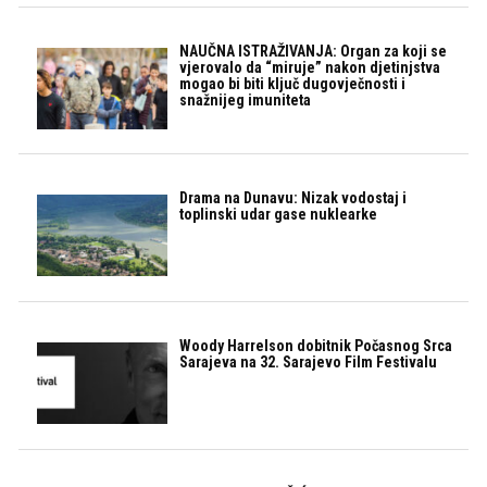
NAUČNA ISTRAŽIVANJA: Organ za koji se
vjerovalo da “miruje” nakon djetinjstva
mogao bi biti ključ dugovječnosti i
snažnijeg imuniteta
Drama na Dunavu: Nizak vodostaj i
toplinski udar gase nuklearke
Woody Harrelson dobitnik Počasnog Srca
Sarajeva na 32. Sarajevo Film Festivalu