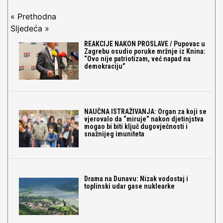
« Prethodna
Sljedeća »
REAKCIJE NAKON PROSLAVE / Pupovac u
Zagrebu osudio poruke mržnje iz Knina:
“Ovo nije patriotizam, već napad na
demokraciju”
NAUČNA ISTRAŽIVANJA: Organ za koji se
vjerovalo da “miruje” nakon djetinjstva
mogao bi biti ključ dugovječnosti i
snažnijeg imuniteta
Drama na Dunavu: Nizak vodostaj i
toplinski udar gase nuklearke