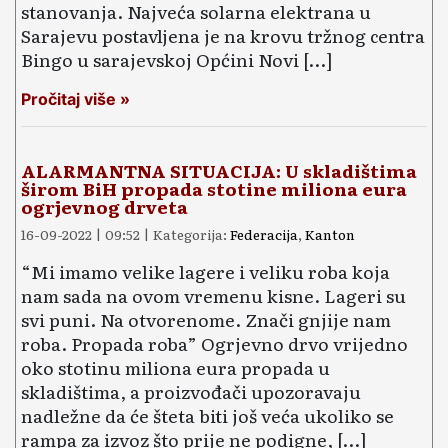
stanovanja. Najveća solarna elektrana u
Sarajevu postavljena je na krovu tržnog centra
Bingo u sarajevskoj Općini Novi […]
Pročitaj više »
ALARMANTNA SITUACIJA: U skladištima
širom BiH propada stotine miliona eura
ogrjevnog drveta
16-09-2022 | 09:52 | Kategorija:
Federacija
,
Kanton
“Mi imamo velike lagere i veliku roba koja
nam sada na ovom vremenu kisne. Lageri su
svi puni. Na otvorenome. Znači gnjije nam
roba. Propada roba” Ogrjevno drvo vrijedno
oko stotinu miliona eura propada u
skladištima, a proizvođači upozoravaju
nadležne da će šteta biti јоš veća ukoliko se
rampa za izvoz što prije ne podigne, […]