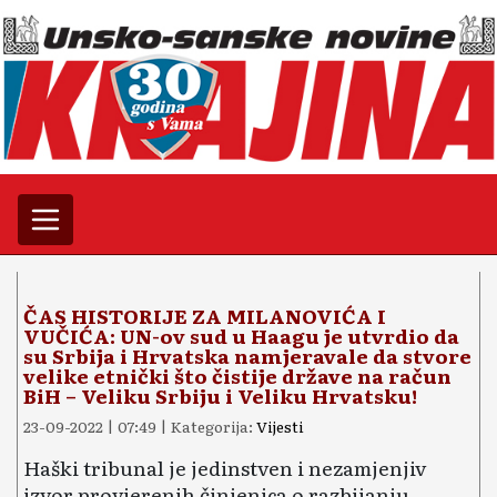
ČAS HISTORIJE ZA MILANOVIĆA I
VUČIĆA: UN-ov sud u Haagu je utvrdio da
su Srbija i Hrvatska namjeravale da stvore
velike etnički što čistije države na račun
BiH – Veliku Srbiju i Veliku Hrvatsku!
23-09-2022 | 07:49 | Kategorija:
Vijesti
Haški tribunal je jedinstven i nezamjenjiv
izvor provjerenih činjenica o razbijanju