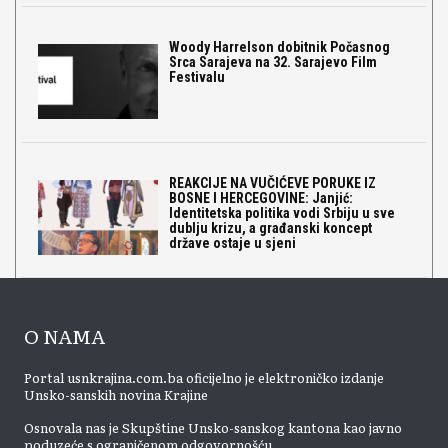
Woody Harrelson dobitnik Počasnog
Srca Sarajeva na 32. Sarajevo Film
Festivalu
REAKCIJE NA VUČIĆEVE PORUKE IZ
BOSNE I HERCEGOVINE: Janjić:
Identitetska politika vodi Srbiju u sve
dublju krizu, a građanski koncept
države ostaje u sjeni
O NAMA
Portal usnkrajina.com.ba oficijelno je elektroničko izdanje
Unsko-sanskih novina Krajine
Osnovala nas je Skupštine Unsko-sanskog kantona kao javno
poduzeće s ograničenom odgovornošću