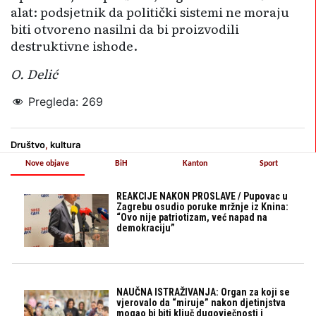
alat: podsjetnik da politički sistemi ne moraju
biti otvoreno nasilni da bi proizvodili
destruktivne ishode.
O. Delić
Pregleda:
269
Društvo
,
kultura
Nove objave
BiH
Kanton
Sport
REAKCIJE NAKON PROSLAVE / Pupovac u
Zagrebu osudio poruke mržnje iz Knina:
“Ovo nije patriotizam, već napad na
demokraciju”
NAUČNA ISTRAŽIVANJA: Organ za koji se
vjerovalo da “miruje” nakon djetinjstva
mogao bi biti ključ dugovječnosti i