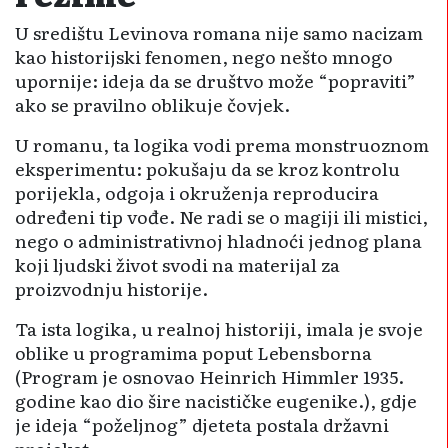
U središtu Levinova romana nije samo nacizam
kao historijski fenomen, nego nešto mnogo
upornije: ideja da se društvo može “popraviti”
ako se pravilno oblikuje čovjek.
U romanu, ta logika vodi prema monstruoznom
eksperimentu: pokušaju da se kroz kontrolu
porijekla, odgoja i okruženja reproducira
određeni tip vođe. Ne radi se o magiji ili mistici,
nego o administrativnoj hladnoći jednog plana
koji ljudski život svodi na materijal za
proizvodnju historije.
Ta ista logika, u realnoj historiji, imala je svoje
oblike u programima poput Lebensborna
(Program je osnovao Heinrich Himmler 1935.
godine kao dio šire nacističke eugenike.), gdje
je ideja “poželjnog” djeteta postala državni