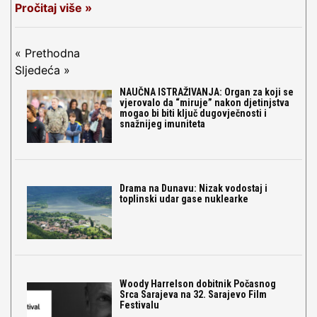
Pročitaj više »
« Prethodna
Sljedeća »
NAUČNA ISTRAŽIVANJA: Organ za koji se
vjerovalo da “miruje” nakon djetinjstva
mogao bi biti ključ dugovječnosti i
snažnijeg imuniteta
Drama na Dunavu: Nizak vodostaj i
toplinski udar gase nuklearke
Woody Harrelson dobitnik Počasnog
Srca Sarajeva na 32. Sarajevo Film
Festivalu