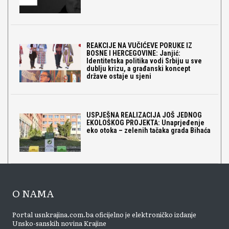
REAKCIJE NA VUČIĆEVE PORUKE IZ
BOSNE I HERCEGOVINE: Janjić:
Identitetska politika vodi Srbiju u sve
dublju krizu, a građanski koncept
države ostaje u sjeni
USPJEŠNA REALIZACIJA JOŠ JEDNOG
EKOLOŠKOG PROJEKTA: Unaprjeđenje
eko otoka – zelenih tačaka grada Bihaća
O NAMA
Portal usnkrajina.com.ba oficijelno je elektroničko izdanje
Unsko-sanskih novina Krajine