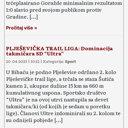
trćeplasirano Goražde minimalnim rezultatom
1:0 slavio pred svojom publikom protiv
Gradine. […]
Pročitaj više »
PLJEŠEVIČKA TRAIL LIGA: Dominacija
takmičara SD “Ultra”
20-04-2023 | 10:12 | Kategorija:
Sport
U Bihaću je podno Plješevice održano 2. kolo
Plješevičke trail lige, a trčala se staza Šutića
kamen 2, ukupne dužine 15 km sa 660 m
kumulativnog uspona. Sportsko društvo
“Ultra” je na ovoj utrci nastupila sa devet
takmičara/ki (od kojih je sedam u poretku
lige). Članovi Ultre izdominirali su 2. kolom te
su odnijeli pobjede […]