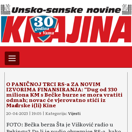
O PANIČNOJ TRCI RS-a ZA NOVIM
IZVORIMA FINANSIRANJA: “Dug od 330
miliona KM s Bečke burze se mora vratiti
odmah; novac će vjerovatno stići iz
Mađarske i(li) Kine
20-04-2023 | 19:05 | Kategorija:
Vijesti
FOTO: Bečka berza Šta je Višković radio u
Pekingu? Da li je nudio obveznice RS-a, kako