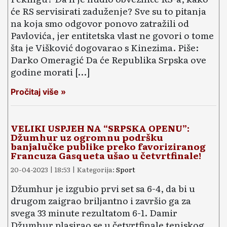
će RS servisirati zaduženje? Sve su to pitanja
na koja smo odgovor ponovo zatražili od
Pavlovića, jer entitetska vlast ne govori o tome
šta je Višković dogovarao s Kinezima. Piše:
Darko Omeragić Da će Republika Srpska ove
godine morati […]
Pročitaj više »
VELIKI USPJEH NA “SRPSKA OPENU”:
Džumhur uz ogromnu podršku
banjalučke publike preko favoriziranog
Francuza Gasqueta ušao u četvrtfinale!
20-04-2023 | 18:53 | Kategorija:
Sport
Džumhur je izgubio prvi set sa 6-4, da bi u
drugom zaigrao briljantno i završio ga za
svega 33 minute rezultatom 6-1. Damir
Džumhur plasirao se u četvrtfinale teniskog