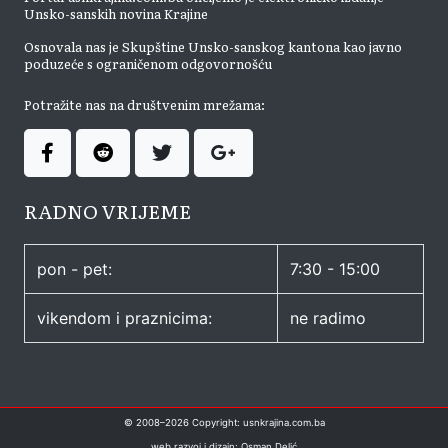
Unsko-sanskih novina Krajine
Osnovala nas je Skupštine Unsko-sanskog kantona kao javno
poduzeće s ograničenom odgovornošću
Potražite nas na društvenim mrežama:
RADNO VRIJEME
pon - pet:
7:30 - 15:00
vikendom i praznicima:
ne radimo
© 2008–
2026
Copyright: usnkrajina.com.ba
web razvoj i dizajn: Osman Delić