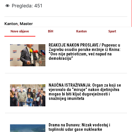
Pregleda:
451
Kanton
,
Master
Nove objave
BiH
Kanton
Sport
REAKCIJE NAKON PROSLAVE / Pupovac u
Zagrebu osudio poruke mržnje iz Knina:
“Ovo nije patriotizam, već napad na
demokraciju”
NAUČNA ISTRAŽIVANJA: Organ za koji se
vjerovalo da “miruje” nakon djetinjstva
mogao bi biti ključ dugovječnosti i
snažnijeg imuniteta
Drama na Dunavu: Nizak vodostaj i
toplinski udar gase nuklearke