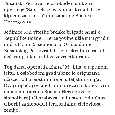
Bosanski Petrovac je oslobođen u okviru
operacije ‘Sana ’95’. Ova vojna akcija bila je
ključna za oslobađanje zapadne Bosne i
Hercegovine.
Jedinice 502. viteške brdske brigade Armije
Republike Bosne i Hercegovine ušle su u grad u
noći s 14. na 15. septembra. Oslobađanje
Bosanskog Petrovca bila je prekretnica ratnih
dešavanja i korak bliže završetku rata.
Tog dana, operacija „Sana ’95“ bila je u punom
jeku, a oslobođeni grad ubrzo je osiguran i
očišćen od preostalih neprijateljskih snaga.
Ovaj događaj ostaje trajno urezan u kolektivnu
memoriju naroda Bosne i Hercegovine,
simbolizirajući hrabrost, jedinstvo i odlučnost
u borbi za slobodu i teritorijalnu cjelovitost
zemlje.