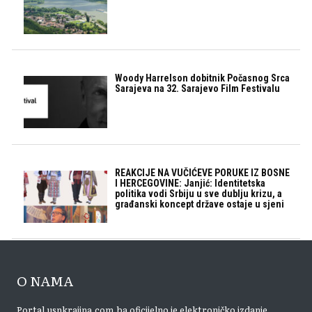
Woody Harrelson dobitnik Počasnog Srca
Sarajeva na 32. Sarajevo Film Festivalu
REAKCIJE NA VUČIĆEVE PORUKE IZ BOSNE
I HERCEGOVINE: Janjić: Identitetska
politika vodi Srbiju u sve dublju krizu, a
građanski koncept države ostaje u sjeni
O NAMA
Portal usnkrajina.com.ba oficijelno je elektroničko izdanje