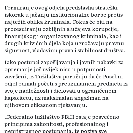
Formiranje ovog odjela predstavlja strateški
iskorak u jačanju institucionalne borbe protiv
najtežih oblika kriminala. Fokus će biti na
procesuiranju ozbiljnih slučajeva korupcije,
finansijskog i organizovanog kriminala, kao i
drugih krivičnih djela koja ugrožavaju pravnu
sigurnost, vladavinu prava i stabilnost društva.
Iako postupci zapošljavanja i javnih nabavki za
opremanje još uvijek nisu u potpunosti
završeni, iz Tužilaštva poručuju da će Posebni
odjel odmah početi s preuzimanjem predmeta iz
svoje nadležnosti i djelovati u ograničenom
kapacitetu, uz maksimalan angažman na
njihovom efikasnom rješavanju.
„Federalno tužilaštvo FBiH ostaje posvećeno
principima zakonitosti, profesionalnog i
nepristrasnog postupanja, te poziva sve