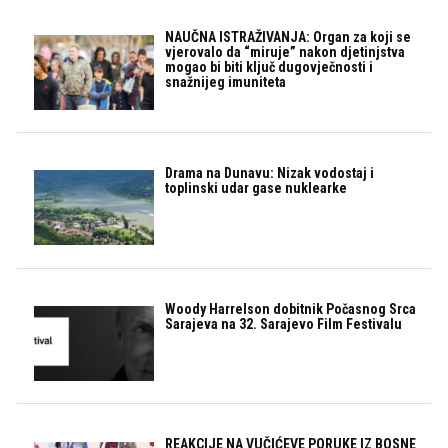
NAUČNA ISTRAŽIVANJA: Organ za koji se
vjerovalo da “miruje” nakon djetinjstva
mogao bi biti ključ dugovječnosti i
snažnijeg imuniteta
Drama na Dunavu: Nizak vodostaj i
toplinski udar gase nuklearke
Woody Harrelson dobitnik Počasnog Srca
Sarajeva na 32. Sarajevo Film Festivalu
REAKCIJE NA VUČIĆEVE PORUKE IZ BOSNE