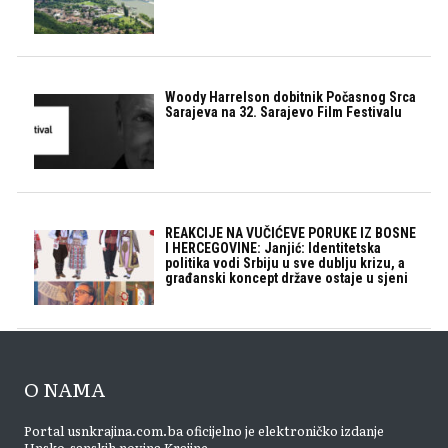
Woody Harrelson dobitnik Počasnog Srca
Sarajeva na 32. Sarajevo Film Festivalu
REAKCIJE NA VUČIĆEVE PORUKE IZ BOSNE
I HERCEGOVINE: Janjić: Identitetska
politika vodi Srbiju u sve dublju krizu, a
građanski koncept države ostaje u sjeni
O NAMA
Portal usnkrajina.com.ba oficijelno je elektroničko izdanje
Unsko-sanskih novina Krajine