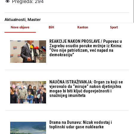
Pregleda:
294
Aktualnosti
,
Master
Nove objave
BiH
Kanton
Sport
REAKCIJE NAKON PROSLAVE / Pupovac u
Zagrebu osudio poruke mržnje iz Knina:
“Ovo nije patriotizam, već napad na
demokraciju”
NAUČNA ISTRAŽIVANJA: Organ za koji se
vjerovalo da “miruje” nakon djetinjstva
mogao bi biti ključ dugovječnosti i
snažnijeg imuniteta
Drama na Dunavu: Nizak vodostaj i
toplinski udar gase nuklearke