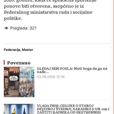
ponovo biti otvorena, saopćeno je iz
Federalnog ministarstva rada i socijalne
politike.
Pregleda:
321
ministar Delić
novorođenčad
Federacija
,
Master
Povezano
GLEDAJ SEBI POSLA: Moli boga da ga ne
nađe…
03.08.2026 12:19
VLADA FBiH: ODLUKE O STAROJ
DEVIZNOJ ŠTEDNJI, SARADNJI S UN-om I
ZAŠTITI RADNIKA OD EKSTREMNIH