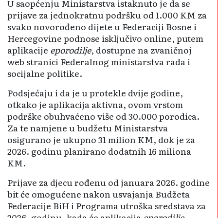
U saopćenju Ministarstva istaknuto je da se
prijave za jednokratnu podršku od 1.000 KM za
svako novorođeno dijete u Federaciji Bosne i
Hercegovine podnose isključivo online, putem
aplikacije
eporodilje
, dostupne na zvaničnoj
web stranici Federalnog ministarstva rada i
socijalne politike.
Podsjećaju i da je u protekle dvije godine,
otkako je aplikacija aktivna, ovom vrstom
podrške obuhvaćeno više od 30.000 porodica.
Za te namjene u budžetu Ministarstva
osigurano je ukupno 31 milion KM, dok je za
2026. godinu planirano dodatnih 16 miliona
KM.
Prijave za djecu rođenu od januara 2026. godine
bit će omogućene nakon usvajanja Budžeta
Federacije BiH i Programa utroška sredstava za
2026. godinu, kada će aplikacija
eporodilje