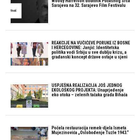
Woody Harrelson dobitnik Počasnog Srca
Sarajeva na 32. Sarajevo Film Festivalu
REAKCIJE NA VUČIĆEVE PORUKE IZ BOSNE
I HERCEGOVINE: Janjić: Identitetska
politika vodi Srbiju u sve dublju krizu, a
građanski koncept države ostaje u sjeni
USPJEŠNA REALIZACIJA JOŠ JEDNOG
EKOLOŠKOG PROJEKTA: Unaprjeđenje
eko otoka – zelenih tačaka grada Bihaća
Počela restauracija remek-djela Ismeta
Mujezinovića „Oslobođenje Tuzle 1943.“