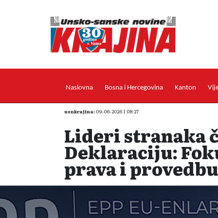
Naslovna
Bosna i Hercegovina
Kanton
Vij
usnkrajina:
09-06-2026 | 08:27
Lideri stranaka č
Deklaraciju: Fok
prava i provedbu