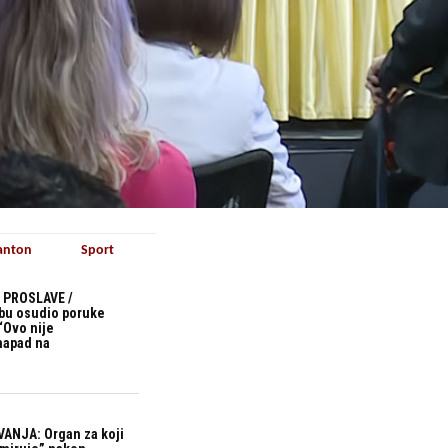
anton
Sport
 PROSLAVE /
bu osudio poruke
“Ovo nije
 napad na
ANJA: Organ za koji