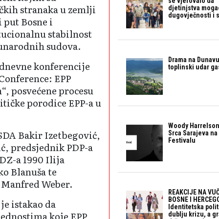
se vjerovalo da 
čkih stranaka u zemlji
djetinjstva mogao 
dugovječnosti i 
i put Bosne i
tucionalnu stabilnost
unarodnih sudova.
Drama na Dunavu:
odnevne konferencije
toplinski udar g
Conference: EPP
n“, posvećene procesu
litičke porodice EPP-a u
Woody Harrelson
SDA Bakir Izetbegović,
Srca Sarajeva na 
Festivalu
ć, predsjednik PDP-a
Z-a 1990 Ilija
ko Blanuša te
e Manfred Weber.
REAKCIJE NA VUČ
BOSNE I HERCEGO
je istakao da
Identitetska polit
jednostima koje EPP
dublju krizu, a 