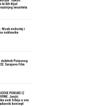
“miruje” nakon
bi biti ključ
snažnijeg imuniteta
 Nizak vodostaj i
ase nuklearke
 dobitnik Počasnog
32. Sarajevo Film
IĆEVE PORUKE IZ
VINE: Janjić:
ika vodi Srbiju u sve
građanski koncept