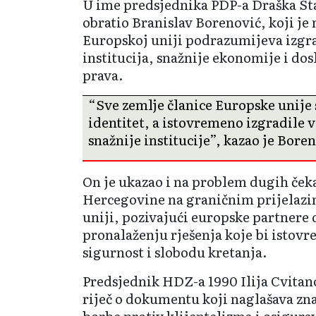
U ime predsjednika PDP-a Draška Sta
obratio Branislav Borenović, koji je 
Europskoj uniji podrazumijeva izgr
institucija, snažnije ekonomije i do
prava.
“Sve zemlje članice Europske unije 
identitet, a istovremeno izgradile v
snažnije institucije”, kazao je Bore
On je ukazao i na problem dugih ček
Hercegovine na graničnim prijelaz
uniji, pozivajući europske partner
pronalaženju rješenja koje bi istov
sigurnost i slobodu kretanja.
Predsjednik HDZ-a 1990 Ilija Cvitano
riječ o dokumentu koji naglašava zn
borbe protiv klijentelizma i osigur