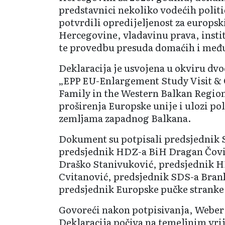
predstavnici nekoliko vodećih politi
potvrdili opredijeljenost za europsk
Hercegovine, vladavinu prava, insti
te provedbu presuda domaćih i međ
Deklaracija je usvojena u okviru dv
„EPP EU-Enlargement Study Visit & 
Family in the Western Balkan Regio
proširenja Europske unije i ulozi po
zemljama zapadnog Balkana.
Dokument su potpisali predsjednik 
predsjednik HDZ-a BiH Dragan Čovi
Draško Stanivuković, predsjednik HD
Cvitanović, predsjednik SDS-a Bran
predsjednik Europske pučke strank
Govoreći nakon potpisivanja, Weber 
Deklaracija počiva na temeljnim vri