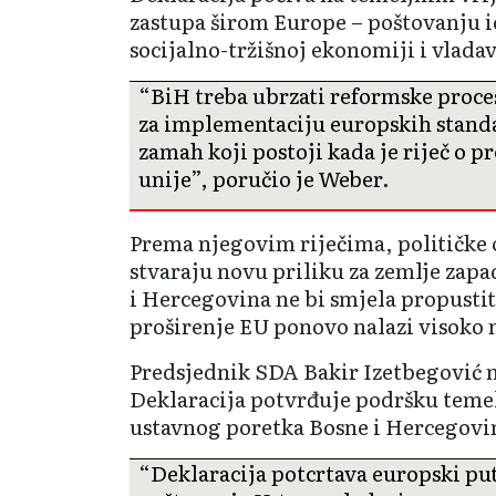
zastupa širom Europe – poštovanju ide
socijalno-tržišnoj ekonomiji i vladav
“BiH treba ubrzati reformske proce
za implementaciju europskih standar
zamah koji postoji kada je riječ o 
unije”, poručio je Weber.
Prema njegovim riječima, političke 
stvaraju novu priliku za zemlje zap
i Hercegovina ne bi smjela propustit
proširenje EU ponovo nalazi visoko 
Predsjednik SDA Bakir Izetbegović n
Deklaracija potvrđuje podršku teme
ustavnog poretka Bosne i Hercegovi
“Deklaracija potcrtava europski pu