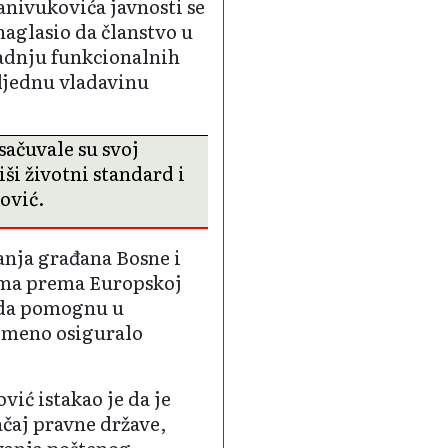
nivukovića javnosti se
naglasio da članstvo u
adnju funkcionalnih
sljednu vladavinu
sačuvale su svoj
iši životni standard i
nović.
anja građana Bosne i
ima prema Europskoj
e da pomognu u
remeno osiguralo
vić istakao je da je
ačaj pravne države,
avanja poštenog