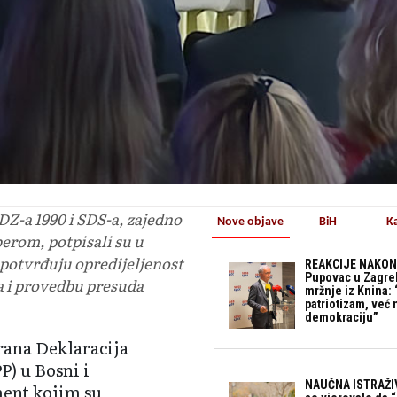
Z-a 1990 i SDS-a, zajedno
Nove objave
BiH
K
rom, potpisali su u
potvrđuju opredijeljenost
REAKCIJE NAKON
Pupovac u Zagre
a i provedbu presuda
mržnje iz Knina: 
patriotizam, već
demokraciju”
rana Deklaracija
) u Bosni i
NAUČNA ISTRAŽIV
ent kojim su