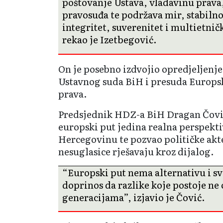
poštovanje Ustava, vladavinu prava
pravosuđa te podržava mir, stabilnos
integritet, suverenitet i multietnič
rekao je Izetbegović.
On je posebno izdvojio opredjeljenj
Ustavnog suda BiH i presuda Europsk
prava.
Predsjednik HDZ-a BiH Dragan Čović 
europski put jedina realna perspekti
Hercegovinu te pozvao političke akt
nesuglasice rješavaju kroz dijalog.
“Europski put nema alternativu i s
doprinos da razlike koje postoje ne
generacijama”, izjavio je Čović.