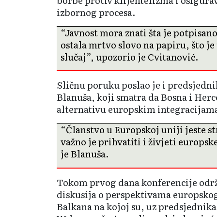
izbornog procesa.
“Javnost mora znati šta je potpisano
ostala mrtvo slovo na papiru, što je 
slučaj”, upozorio je Cvitanović.
Sličnu poruku poslao je i predsjedn
Blanuša, koji smatra da Bosna i Her
alternativu europskim integracijam
“Članstvo u Europskoj uniji jeste str
važno je prihvatiti i živjeti europsk
je Blanuša.
Tokom prvog dana konferencije održa
diskusija o perspektivama europsko
Balkana na kojoj su, uz predsjednik