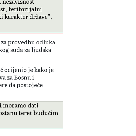
, nezavisnost
t, teritorijalni
ki karakter države”,
e za provedbu odluka
og suda za ljudska
ocijenio je kako je
va za Bosnu i
ere da postojeće
vi moramo dati
 ostanu teret budućim