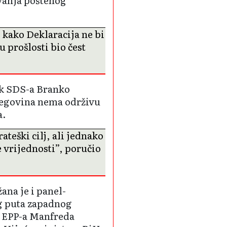
 kako Deklaracija ne bi
u prošlosti bio čest
ik SDS-a Branko
cegovina nema održivu
a.
ateški cilj, ali jednako
e vrijednosti”, poručio
na je i panel-
g puta zapadnog
a EPP-a Manfreda