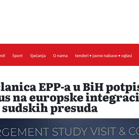
esti
Sport
Sjećanja
O nama
tenderi • javne nabave • oglasi
lanica EPP-a u BiH potpi
us na europske integraci
 sudskih presuda