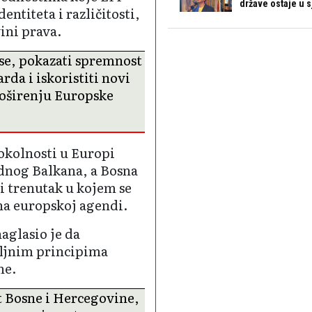
države ostaje u s
ntiteta i različitosti,
ini prava.
se, pokazati spremnost
da i iskoristiti novi
proširenju Europske
okolnosti u Europi
adnog Balkana, a Bosna
i trenutak u kojem se
na europskoj agendi.
aglasio je da
ljnim principima
ne.
t Bosne i Hercegovine,