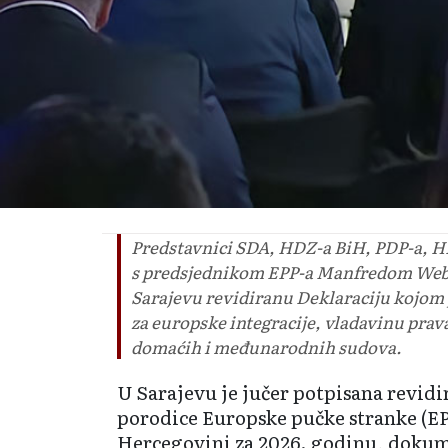
Predstavnici SDA, HDZ-a BiH, PDP-a, HD
s predsjednikom EPP-a Manfredom Webe
Sarajevu revidiranu Deklaraciju kojom 
za europske integracije, vladavinu prav
domaćih i međunarodnih sudova.
U Sarajevu je jučer potpisana revidi
porodice Europske pučke stranke (EPP
Hercegovini za 2026. godinu, dokum